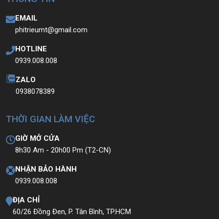
EMAIL
phitrieumt@gmail.com
HOTLINE
0939.008.008
ZALO
0938078389
THỜI GIAN LÀM VIỆC
GIỜ MỞ CỬA
8h30 Am - 20h00 Pm (T2-CN)
NHẬN BẢO HÀNH
0939.008.008
ĐỊA CHỈ
60/26 Đồng Đen, P. Tân Bình, TP.HCM