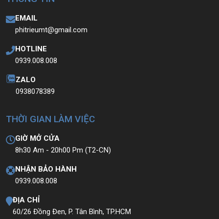
EMAIL
phitrieumt@gmail.com
HOTLINE
0939.008.008
ZALO
0938078389
THỜI GIAN LÀM VIỆC
GIỜ MỞ CỬA
8h30 Am - 20h00 Pm (T2-CN)
NHẬN BẢO HÀNH
0939.008.008
ĐỊA CHỈ
60/26 Đồng Đen, P. Tân Bình, TP.HCM