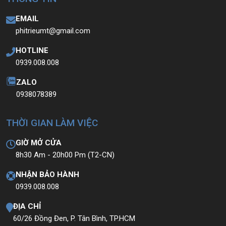
EMAIL
phitrieumt@gmail.com
HOTLINE
0939.008.008
ZALO
0938078389
THỜI GIAN LÀM VIỆC
GIỜ MỞ CỬA
8h30 Am - 20h00 Pm (T2-CN)
NHẬN BẢO HÀNH
0939.008.008
ĐỊA CHỈ
60/26 Đồng Đen, P. Tân Bình, TP.HCM