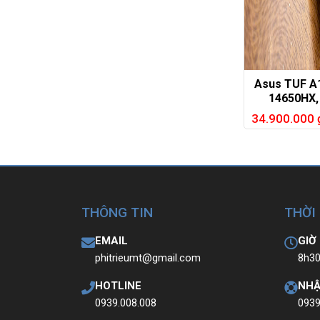
Asus TUF A1
14650HX,
RTX5060, 
34.900.000
THÔNG TIN
THỜI
EMAIL
GIỜ
phitrieumt@gmail.com
8h30
HOTLINE
NHẬ
0939.008.008
0939