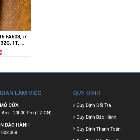
6 FA608, i7
 32G, 1T,
16in 165hz
₫
 GIAN LÀM VIỆC
QUY ĐỊNH
 MỞ CỬA
Quy Định Đổi Trả
 Am - 20h00 Pm (T2-CN)
Quy Định Bảo Hành
N BẢO HÀNH
Quy Định Thanh Toán
.008.008