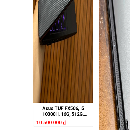
Asus TUF FX506, i5
10300H, 16G, 512G,
GTX1650, 15,6in FHD
10.500.000
₫
144hz