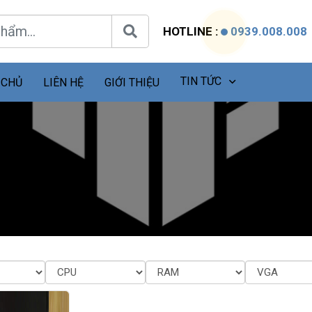
HOTLINE :
0939.008.008
TIN TỨC
 CHỦ
LIÊN HỆ
GIỚI THIỆU