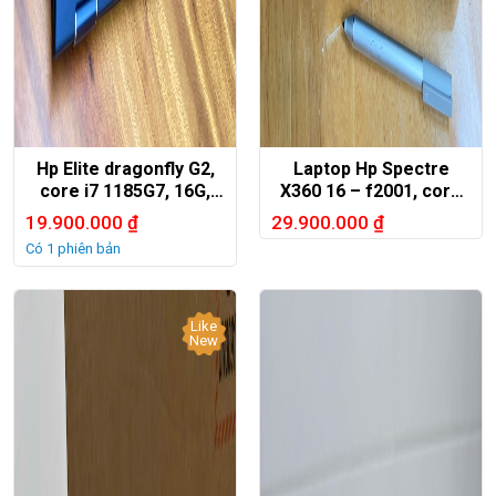
Hp Elite dragonfly G2,
Laptop Hp Spectre
core i7 1185G7, 16G,
X360 16 – f2001, core
512G, LTE sim 5G,
i7 1360P, 32G, 512G, Arc
19.900.000
₫
29.900.000
₫
A370M, 16in 4K oled
Có 1 phiên bản
Like
New