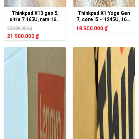
Thinkpad X13 gen 5,
Thinkpad X1 Yoga Gen
ultra 7 165U, ram 16G,
7, core i5 – 1245U, 16G,
512G, 13.3in FHD+
512G, 14in FHD
18.900.000
₫
22.900.000
₫
21.900.000
₫