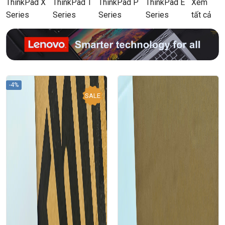
ThinkPad X
ThinkPad T
ThinkPad P
ThinkPad E
Xem
Series
Series
Series
Series
tất cả
-4%
SALE