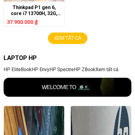
Thinkpad P1 gen 6,
core i7 13700H, 32G,
512G, RTX A1000, 16in
37.900.000
₫
2.5K
XEM TẤT CẢ
LAPTOP HP
HP EliteBook
HP Envy
HP Spectre
HP ZBook
Xem tất cả