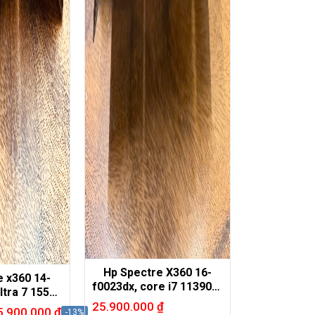
Hp Spectre X360 16-
e x360 14-
f0023dx, core i7 11390H,
ltra 7 155H,
16G, 1TB, RTX3050, 16in
in 2.8K oled
25.900.000
₫
5.900.000
₫
-13%
4K oled touch