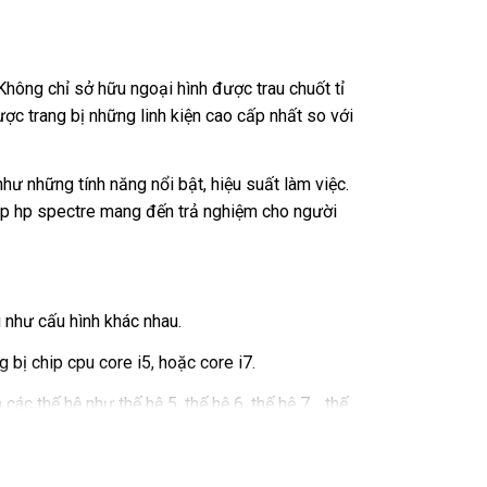
hông chỉ sở hữu ngoại hình được trau chuốt tỉ
ợc trang bị những linh kiện cao cấp nhất so với
ư những tính năng nổi bật, hiệu suất làm việc.
top hp spectre mang đến trả nghiệm cho người
 như cấu hình khác nhau.
bị chip cpu core i5, hoặc core i7.
ác thế hệ như thế hệ 5, thế hệ 6, thế hệ 7… thế
òng mới nhất năm 2022 và có ngoại hình khác hơn