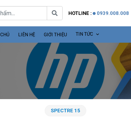
HOTLINE :
0939.008.008
TIN TỨC
 CHỦ
LIÊN HỆ
GIỚI THIỆU
SPECTRE 15