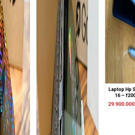
Laptop Hp 
16 – f200
1360P, 32G
29.900.00
A370M, 16