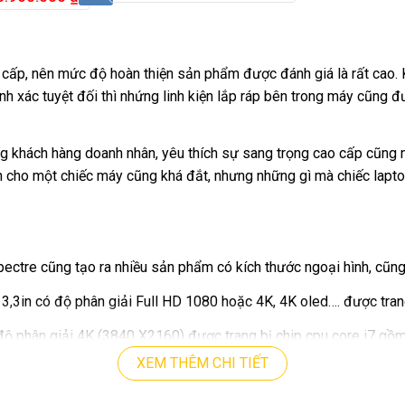
cấp, nên mức độ hoàn thiện sản phẩm được đánh giá là rất cao. K
h xác tuyệt đối thì nhứng linh kiện lắp ráp bên trong máy cũng đư
 khách hàng doanh nhân, yêu thích sự sang trọng cao cấp cũng nh
nh cho một chiếc máy cũng khá đắt, nhưng những gì mà chiếc lap
ctre cũng tạo ra nhiều sản phẩm có kích thước ngoại hình, cũng
3,3in có độ phân giải Full HD 1080 hoặc 4K, 4K oled…. được trang 
ộ phân giải 4K (3840 X2160) được trang bị chip cpu core i7 gồm c
i.
XEM THÊM CHI TIẾT
6in có độ phân giải 3K trang bị chip thế hệ thứ 12, và cũng là d