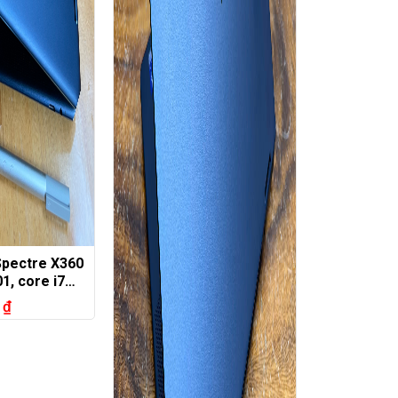
Spectre X360
1, core i7
, 512G, Arc
0
₫
in 4K oled