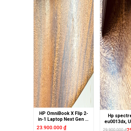
HP OmniBook X Flip 2-
Hp spectr
in-1 Laptop Next Gen AI
eu0013dx, U
16-as0023dx
23.900.000
₫
16G, 1T, 14
2
29.900.000
₫