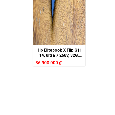
Hp Elitebook X Flip G1i
14, ultra 7 268V, 32G,
512G, 14in FHD+ touch
36.900.000
₫