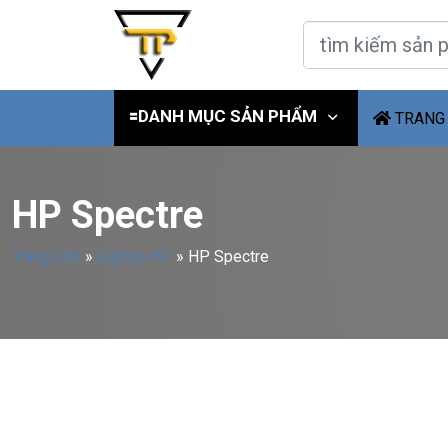
🟰DANH MỤC SẢN PHẨM
TRANG
HP Spectre
Trang Chủ
»
Laptop HP
»
HP Spectre