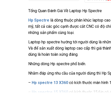
Tổng Quan Đánh Giá Về Laptop Hp Spectre
Hp Spectre
là dòng thuộc phân khúc laptop cao 
mỹ, tất cả các góc cạnh được cắt CNC có độ chín
những sản phẩm cùng loại.
Laptop hp spectre hướng tới người dùng là những
Và để sản xuất dòng laptop cao cấp thì giá thà
dùng là hoàn toàn xứng đáng.
Những dòng Hp spectre phổ biến.
Nhằm đáp ứng nhu cầu của người dùng thì Hp Spe
–
Hp spectre 13 X360
có kích thước màn hình 1
–
Hp spectre 15 X360
có kích thước 15,6in có đ
hệ thứ 12….và sẽ cải tiến trong những năm sắp tớ
–
Hp spectre 16 X360
có kích thước màn hình 1