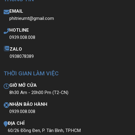
EMAIL
phitrieumt@gmail.com
HOTLINE
0939.008.008
ZALO
0938078389
THỜI GIAN LÀM VIỆC
GIỜ MỞ CỬA
8h30 Am - 20h00 Pm (T2-CN)
NHẬN BẢO HÀNH
0939.008.008
ĐỊA CHỈ
60/26 Đồng Đen, P. Tân Bình, TP.HCM