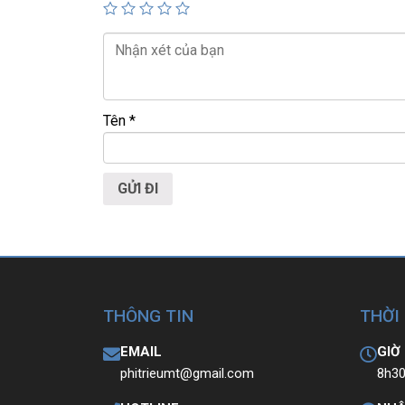
🌐
Website:
https://laptoptrieuphat.com
T
ấ
t c
ả
s
ả
n ph
ẩ
m t
ạ
i Laptop Tri
ề
u Phát
Tên
*
THÔNG TIN
THỜI
EMAIL
GIỜ
phitrieumt@gmail.com
8h30