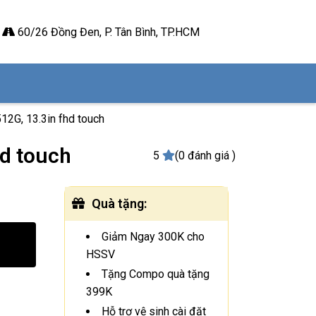
60/26 Đồng Đen, P. Tân Bình, TP.HCM
12G, 13.3in fhd touch
hd touch
5
(0 đánh giá )
Quà tặng
:
Giảm Ngay 300K cho
HSSV
Tặng Compo quà tặng
399K
Hỗ trợ vệ sinh cài đặt