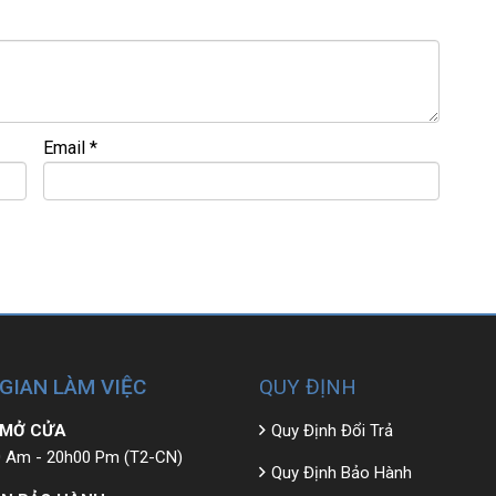
 đ
ề
u đ
ượ
c ki
ể
m tra và cam k
ế
t chính hãng 100%
Email
*
 GIAN LÀM VIỆC
QUY ĐỊNH
 MỞ CỬA
Quy Định Đổi Trả
 Am - 20h00 Pm (T2-CN)
Quy Định Bảo Hành