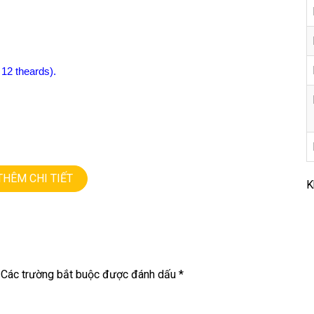
 12 theards).
THÊM CHI TIẾT
K
NG • GIÁ TỐT💻
Các trường bắt buộc được đánh dấu
*
9
M