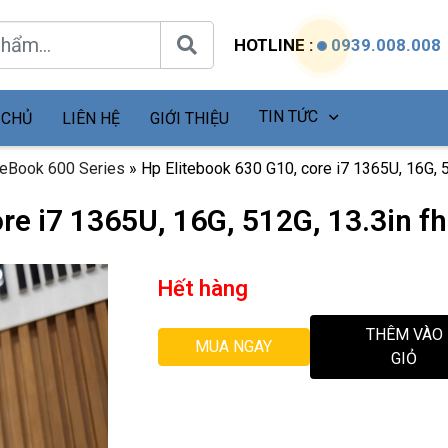
HOTLINE :
0939.008.008
TIN TỨC
 CHỦ
LIÊN HỆ
GIỚI THIỆU
teBook 600 Series
»
Hp Elitebook 630 G10, core i7 1365U, 16G, 5
re i7 1365U, 16G, 512G, 13.3in f
Hết hàng
THÊM VÀO
MUA NGAY
GIỎ