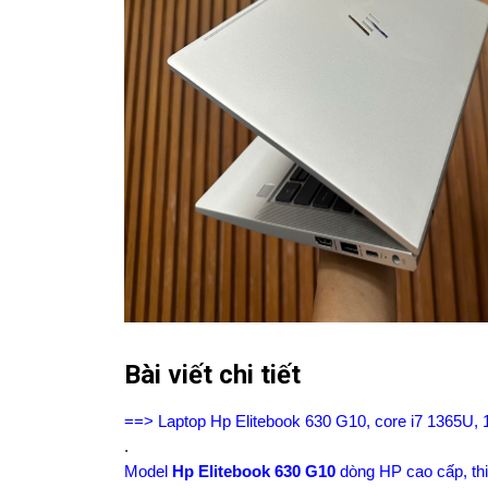
Bài viết chi tiết
==> Laptop Hp Elitebook 630 G10, core i7 1365U, 
.
Model
Hp Elitebook 630 G
10
dòng HP cao cấp, th