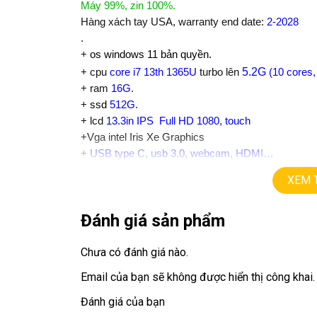
Máy 99%, zin 100%.
Hàng xách tay USA, warranty end date:
2-2028
.
+
os windows 11 bản quyền.
5.2G
+ cpu
core i7 13th 1365U
turbo lên
(10 cores,
+ ram
16G.
+
ssd
512G.
+ lcd
13.3in IPS Full HD 1080, touch
+Vga intel Iris Xe Graphics
+
USB type C, usb 3.0, webcam, HDMI…
+ Finger ID, face ID
XEM 
+ Pin
5h
+ phím chiclet, có đèn bàn phím.
Đánh giá sản phẩm
.
Giá :
16,9tr.
💻LAPTOP TRIỀU PHÁT • UY TÍN • CHẤT LƯỢ
Chưa có đánh giá nào.
Email của bạn sẽ không được hiển thị công khai.
📞
Hotline / Zalo:
0939.008.008 – 0938.078.38
Đánh giá của bạn
📍
Địa chỉ:
60/26 Đồng Đen, P. Tân Bình, TP.HC