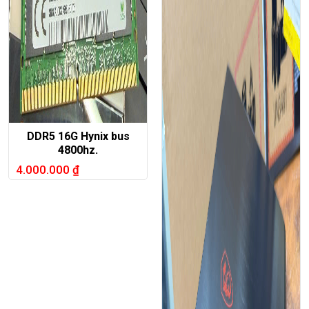
DDR5 16G Hynix bus
4800hz.
4.000.000
₫