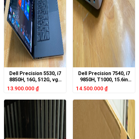
Dell Precision 5530, i7
Dell Precision 7540, i7
8850H, 16G, 512G, vga
9850H, T1000, 15.6in
P1000, 4K touch
FHD
13.900.000
₫
14.500.000
₫