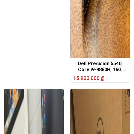
Dell Precision 5540,
Core i9-9880H, 16G,
512G, T2000, 15.6in 4K
15.900.000
₫
touch