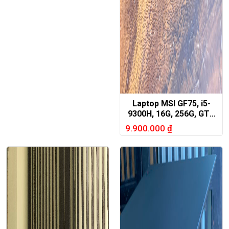
Laptop MSI GF75, i5-
9300H, 16G, 256G, GTX
1050Ti, 17.3in FHD
9.900.000
₫
120hz