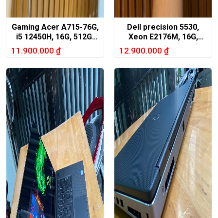
Gaming Acer A715-76G,
Dell precision 5530,
i5 12450H, 16G, 512G,
Xeon E2176M, 16G,
GTX1650, 15.6in FHD
512G, vga P1000, Full
11.900.000
₫
12.900.000
₫
144hz
HD 1080