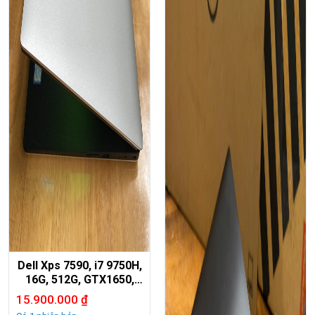
Dell Xps 7590, i7 9750H,
16G, 512G, GTX1650,
15,6in 4K OLED.
15.900.000
₫