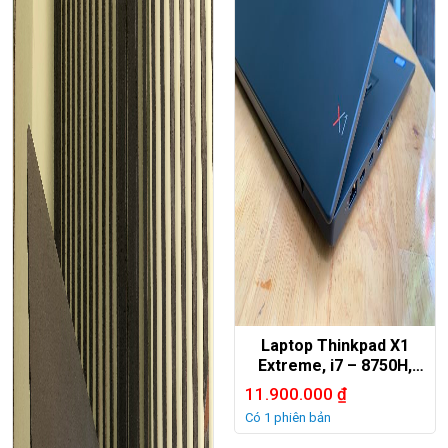
Laptop Thinkpad X1
Extreme, i7 – 8750H,
16G, 512G, GTX1050Ti.
11.900.000
₫
Có 1 phiên bản