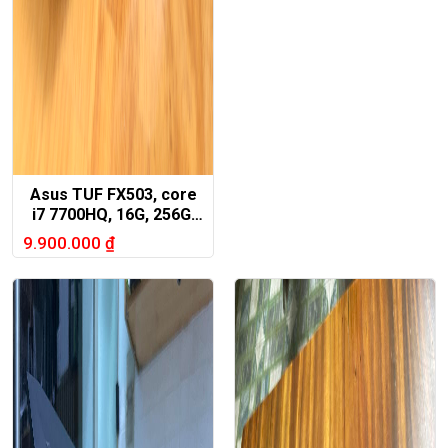
Asus TUF FX503, core
i7 7700HQ, 16G, 256G,
GTX1050.
9.900.000
₫