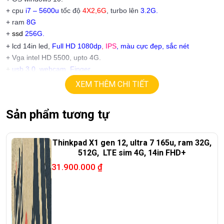
+ cpu
i7 – 5600u
tốc độ
4X2,6G
, turbo lên
3.2G.
+ ram
8G
+
ssd
256G.
+ lcd 14in led,
Full HD 1080dp
, IPS
,
màu cực đẹp, sắc nét
+ Vga intel HD 5500, upto 4G.
+
usb 3.0, webcam, Finger.
+ Pin 4h
XEM THÊM CHI TIẾT
+ phím chiclet. có đèn phím.
Sản phẩm tương tự
Giá :
10.9tr
================================================
Thinkpad X1 gen 12, ultra 7 165u, ram 32G,
LAPTOP TRIỀU PHÁT – UY TÍN – CHẤT LƯỢNG – GIÁ RẺ.
512G, LTE sim 4G, 14in FHD+
31.900.000
₫
Website
:
LAPTOP TRIỀU PHÁT
Click:
laptop cu gia re
ĐT:
0939.008.008
–
0938.078.389
Face. Viber. Zalo :
0938.078.389
ĐC: 60/26 Đồng Đen, p.14, Tân Bình