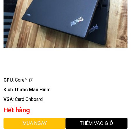
CPU
:
Core™ i7
Kích Thước Màn Hình
:
VGA
:
Card Onboard
Hết hàng
MUA NGAY
THÊM VÀO GIỎ