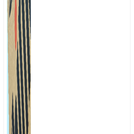
Web:
https://laptoptrieuphat.com
<<< Tất cả sản phẩm Laptop Triều Phát đều được bao ra hãng
check! >>>