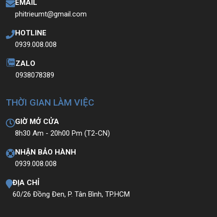
EMAIL
phitrieumt@gmail.com
HOTLINE
0939.008.008
ZALO
0938078389
THỜI GIAN LÀM VIỆC
GIỜ MỞ CỬA
8h30 Am - 20h00 Pm (T2-CN)
NHẬN BẢO HÀNH
0939.008.008
ĐỊA CHỈ
60/26 Đồng Đen, P. Tân Bình, TP.HCM