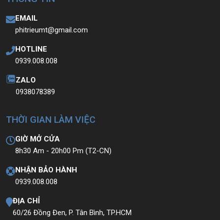
EMAIL
phitrieumt@gmail.com
HOTLINE
0939.008.008
ZALO
0938078389
THỜI GIAN LÀM VIỆC
GIỜ MỞ CỬA
8h30 Am - 20h00 Pm (T2-CN)
NHẬN BẢO HÀNH
0939.008.008
ĐỊA CHỈ
60/26 Đồng Đen, P. Tân Bình, TP.HCM