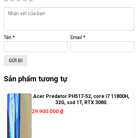
📞
Hotline / Zalo:
0939.008.008 – 0938.078.389
📍
Địa chỉ:
60/26 Đồng Đen, P. Tân Bình, TP.HCM
🌐
Website:
https://laptoptrieuphat.com
Tên
*
Email
*
T
ấ
t c
ả
s
ả
n ph
ẩ
m t
ạ
i Laptop Tri
ề
u Phát đ
ề
u đ
ượ
c ki
ể
m tra và
cam k
ế
t chính hãng 100%
Sản phẩm tương tự
Acer Predator PH517-52, core i7 11800H,
32G, ssd 1T, RTX 3080.
29.900.000
₫