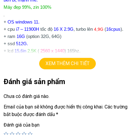
bền bỉ, mạnh mẽ.
Máy đẹp 99%, zin 100%
.
+
OS windows 11.
+ cpu
i7 – 11900H
tốc độ
16 X 2.9G
, turbo lên
4,9
G
(
16
cpus
).
+ ram
16G
(option 32G, 64G)
+ ssd
512G.
+ lcd
15,6in
2.5K
(
2560 x 1440
) 165hz.
+ Vga có 2vga:
XEM THÊM CHI TIẾT
==> intel iris Xe.
6G.
==> vga rời
Nvida RTX3060
=
Đánh giá sản phẩm
+
usb 3.0, HDMI, usb type C, webcam
+
Pin good
+ Phím chiclet, full phím số, có đèn bàn phím
R
B
G
.
Chưa có đánh giá nào.
.
Email của bạn sẽ không được hiển thị công khai.
Các trường
21.9tr.
Giá:
bắt buộc được đánh dấu
*
💻LAPTOP TRIỀU PHÁT • UY TÍN • CHẤT LƯỢNG • GIÁ
Đánh giá của bạn
TỐT💻