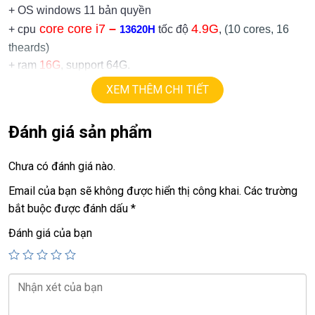
+ OS windows 11 bản quyền
core core i7
–
4.9
G
+ cpu
tốc độ
,
(10 cores, 16
13620H
theards)
+ ram
16G
, support 64G.
1TB.
+
ssd
XEM THÊM CHI TIẾT
+ lcd
15.6in
FHD 1080
144hz
.
+ Vga có 2vga:
Đánh giá sản phẩm
==> vga intel Iris Xe
Nvidia RTX 4050
6G.
==> vga
=
Chưa có đánh giá nào.
+ USB type C, usb 3.0, webcam, hdmi…
.
Email của bạn sẽ không được hiển thị công khai.
Các trường
bắt buộc được đánh dấu
*
Giá :
19.9tr
Đánh giá của bạn
💻LAPTOP TRIỀU PHÁT • UY TÍN • CHẤT LƯỢNG • GIÁ
TỐT💻
📞
Hotline / Zalo:
0939.008.008 – 0938.078.389
📍
Địa chỉ:
60/26 Đồng Đen, P. Tân Bình, TP.HCM