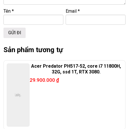
🌐
Website:
https://laptoptrieuphat.com
Tên
*
Email
*
T
ấ
t c
ả
s
ả
n ph
ẩ
m t
ạ
i Laptop Tri
ề
u Phát đ
ề
u đ
ượ
c ki
ể
m tra và
cam k
ế
t chính hãng 100%
Sản phẩm tương tự
Acer Predator PH517-52, core i7 11800H,
32G, ssd 1T, RTX 3080.
29.900.000
₫