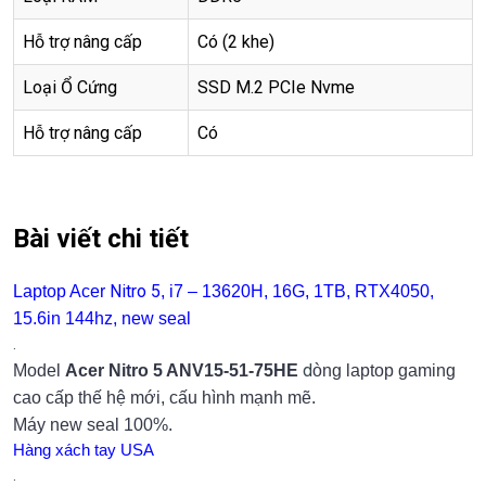
Hỗ trợ nâng cấp
Có (2 khe)
Loại Ổ Cứng
SSD M.2 PCIe Nvme
Hỗ trợ nâng cấp
Có
Bài viết chi tiết
Nitro 5
Laptop Acer
, i7 – 13620H, 16G, 1TB, RTX4050,
15.6in 144hz, new seal
.
d
Model
Acer Nitro 5 ANV15-51-75HE
òng laptop gaming
cao cấp thế hệ mới, cấu hình mạnh mẽ.
Máy new seal 100%.
Hàng xách tay USA
.