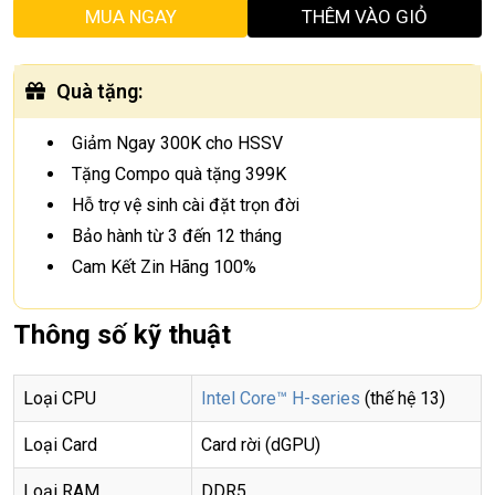
MUA NGAY
THÊM VÀO GIỎ
Quà tặng
:
Giảm Ngay 300K cho HSSV
Tặng Compo quà tặng 399K
Hỗ trợ vệ sinh cài đặt trọn đời
Bảo hành từ 3 đến 12 tháng
Cam Kết Zin Hãng 100%
Thông số kỹ thuật
Loại CPU
Intel Core™ H-series
(thế hệ 13)
Loại Card
Card rời (dGPU)
Loại RAM
DDR5