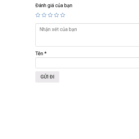
💻LAPTOP TRIỀU PHÁT • UY TÍN • CHẤT LƯỢ
Đánh giá của bạn
📞
Hotline / Zalo:
0939.008.008 – 0938.078.38
📍
Địa chỉ:
60/26 Đồng Đen, P. Tân Bình, TP.HC
🌐
Website:
https://laptoptrieuphat.com
T
ấ
t c
ả
s
ả
n ph
ẩ
m t
ạ
i Laptop Tri
ề
u Phát
Tên
*