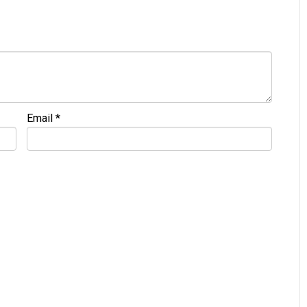
NG • GIÁ TỐT💻
9
M
 đ
ề
u đ
ượ
c ki
ể
m tra và cam k
ế
t chính hãng 100%
Email
*