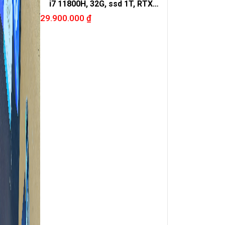
i7 11800H, 32G, ssd 1T, RTX
3080.
29.900.000
₫