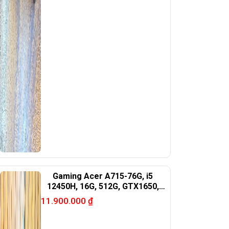
Gaming Acer A715-76G, i5
12450H, 16G, 512G, GTX1650,
15.6in FHD 144hz
11.900.000
₫