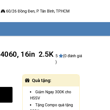
60/26 Đồng Đen, P. Tân Bình, TP.HCM
X4060, 16in 2.5K
5
(0 đánh giá
)
Quà tặng
:
Giảm Ngay 300K cho
HSSV
Tặng Compo quà tặng