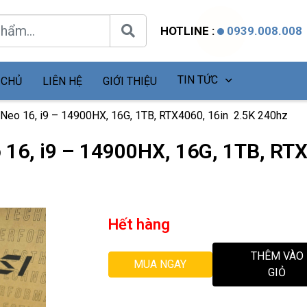
HOTLINE :
0939.008.008
TIN TỨC
 CHỦ
LIÊN HỆ
GIỚI THIỆU
 Neo 16, i9 – 14900HX, 16G, 1TB, RTX4060, 16in 2.5K 240hz
o 16, i9 – 14900HX, 16G, 1TB, RT
Hết hàng
THÊM VÀO
MUA NGAY
GIỎ