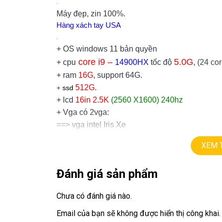
.
Máy đẹp, zin 100%.
Hàng xách tay USA
.
+ OS windows 11 bản quyền
core i9 –
5.0
G
+ cpu
14900HX
tốc độ
,
(24 cor
+ ram
16G
, support 64G.
512G.
+
ssd
+ lcd
16in 2.5K
(2560 X1600) 240hz
+ Vga có 2vga:
==> vga intel Iris Xe
Nvidia RTX 4060
8G.
==> vga
=
XEM 
+ USB type C, usb 3.0, webcam, hdmi…
+ Pin 3h
Đánh giá sản phẩm
+
full phím số, đèn bàn phím.
.
Chưa có đánh giá nào.
Giá :
27.9tr
Email của bạn sẽ không được hiển thị công khai.