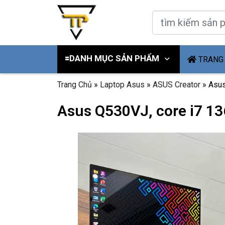
🟰DANH MỤC SẢN PHẨM
TRANG
Trang Chủ
»
Laptop Asus
»
ASUS Creator
»
Asus
Asus Q530VJ, core i7 1