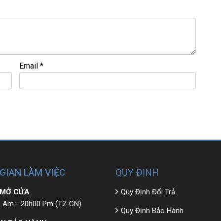
 40G, 512G, RTX 3050
NG • GIÁ TỐT💻
9
M
Email
*
 đ
ề
u đ
ượ
c ki
ể
m tra và cam k
ế
t chính hãng 100%
 GIAN LÀM VIỆC
QUY ĐỊNH
 MỞ CỬA
Quy Định Đổi Trả
 Am - 20h00 Pm (T2-CN)
Quy Định Bảo Hành