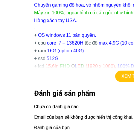
Chuyên gaming đồ họa, vỏ nhôm nguyên khối m
Máy zin 100%, ngoại hình có cấn góc như hình
Hàng xách tay USA.
.
+
OS windows 11 bản quyền.
+ cpu
core i7 – 13620H
tốc độ
max
4.9
G
(10 cor
+ ram
16G (option 40G)
+ ssd
512G.
+ lcd
15.6in
FHD
O
L
E
D
(1920 x 1080),
100% DC
+ Vga có 2vga:
XEM 
==> intel UHD.
==> vga rời
Nvida RTX3050
=
6G.
Đánh giá sản phẩm
+
usb 3.0, HDMI, usb type C, Lanport…
+ Pin 5h
Chưa có đánh giá nào.
+ full phím số, có đèn phím
Email của bạn sẽ không được hiển thị công khai.
.
Đánh giá của bạn
Giá:
16.9 tr Asus Q530VJ core i7 13620H, ram