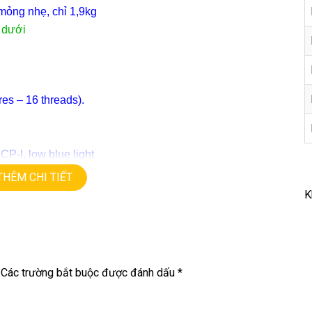
ỏng nhẹ, chỉ 1,9kg
 dưới
es – 16 threads).
P-I, low blue light
THÊM CHI TIẾT
K
Các trường bắt buộc được đánh dấu
*
 16G, 512G, RTX 3050