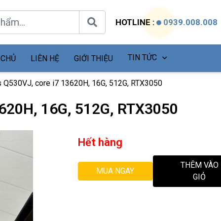
HOTLINE :
0939.008.008
TIN TỨC
 CHỦ
LIÊN HỆ
GIỚI THIỆU
 Q530VJ, core i7 13620H, 16G, 512G, RTX3050
3620H, 16G, 512G, RTX3050
Hết hàng
THÊM VÀO
MUA NGAY
GIỎ