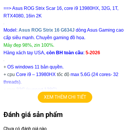
==> Asus ROG Strix Scar 16, core i9 13980HX, 32G, 1T,
RTX4080, 16in 2K
.
Model:
Asus ROG Strix 16 G634J
dòng Asus Gaming cao
cấp siêu mạnh. Chuyên gaming đồ họa.
Máy đẹp 98%, zin 100%.
Hàng xách tay USA,
còn BH toàn cầu
:
5-2026
.
+
OS windows 11 bản quyền.
+ cpu
Core i9 – 13980HX
tốc độ
max
5.6
G
(24 cores- 32
threads).
+ ram
32G (support 128G)
XEM THÊM CHI TIẾT
+ ssd
1TB
+ lcd
16in
2K QHD
(2560 x 1600),
240Hz.
+ Vga có 2vga:
Đánh giá sản phẩm
==> intel UHD RaptorLake-S graphics
==> vga rời
Nvida RTX4080
=
12G.
Chưa có đánh giá nào.