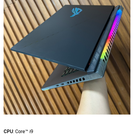
CPU
:
Core™ i9