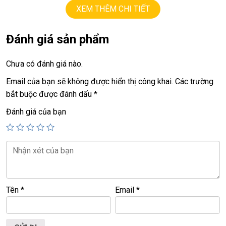
XEM THÊM CHI TIẾT
+ ssd
1TB
+ lcd
16in
FHD+, 165Hz
+ Vga có 2vga:
Đánh giá sản phẩm
==> intel UHD RaptorLake-S graphics
==> vga rời
Nvida RTX4060
=
8G.
Chưa có đánh giá nào.
+
usb 3.0, HDMI, usb type C…
Email của bạn sẽ không được hiển thị công khai.
Các trường
+ Pin 6h-8h
bắt buộc được đánh dấu
*
+ phím đèn led
R
G
B.
Đánh giá của bạn
.
Giá:
33,9 tr
💻LAPTOP TRIỀU PHÁT • UY TÍN • CHẤT LƯỢNG • GIÁ
TỐT💻
📞
Hotline / Zalo:
0939.008.008 – 0938.078.389
Tên
*
Email
*
📍
Địa chỉ:
60/26 Đồng Đen, P. Tân Bình, TP.HCM
🌐
Website:
https://laptoptrieuphat.com