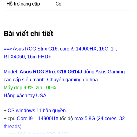
Hỗ trợ nâng cấp
Có
Bài viết chi tiết
==> Asus ROG Strix G16, core i9 14900HX, 16G, 1T,
RTX4060, 16in FHD+
.
Model:
Asus ROG Strix G16 G614J
dòng Asus Gaming
cao cấp siêu mạnh. Chuyên gaming đồ họa.
Máy đẹp 99%, zin 100%.
Hàng xách tay USA.
.
+
OS windows 11 bản quyền.
+ cpu
Core i9 – 14900HX
tốc độ
max
5.8
G
(24 cores- 32
threads).
+ ram
16G (support 32G, 64G)