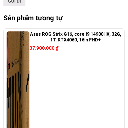
T
ấ
t c
ả
s
ả
n ph
ẩ
m t
ạ
i Laptop Tri
ề
u Phát đ
ề
u đ
ượ
c ki
ể
m tra và
cam k
ế
t chính hãng 100%
Sản phẩm tương tự
Asus ROG Strix G16, core i9 14900HX, 32G,
1T, RTX4060, 16in FHD+
37.900.000
₫