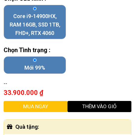
Core i9-14900HX,
RAM 16GB, SSD 1TB,
FHD+, RTX 4060
Chọn Tình trạng :
Mới 99%
--
33.900.000
₫
MUA NGAY
THÊM VÀO GIỎ
Quà tặng
: