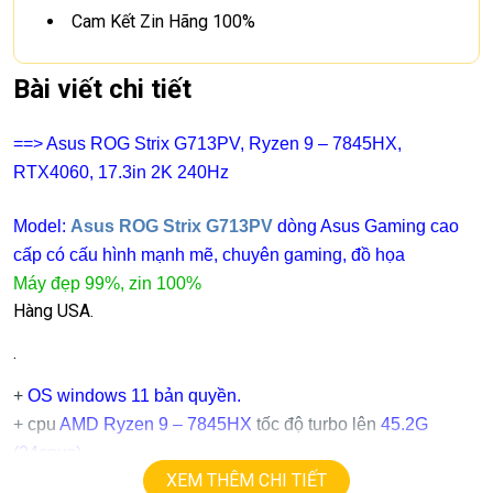
Cam Kết Zin Hãng 100%
Bài viết chi tiết
==> Asus ROG Strix G713PV, Ryzen 9 – 7845HX,
RTX4060, 17.3in 2K 240Hz
Model:
Asus ROG Strix G713PV
dòng Asus Gaming cao
cấp có cấu hình mạnh mẽ, chuyên gaming, đồ họa
Máy đẹp 99%, zin 100%
Hàng USA.
.
+
OS windows 11 bản quyền.
+ cpu
AMD Ryzen 9 – 7845HX
tốc độ turbo lên
45.2
G
(24cpus).
XEM THÊM CHI TIẾT
+ ram
16G ddr5
(support 64G)