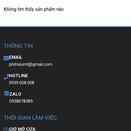
T
ấ
t c
ả
s
ả
n ph
ẩ
m t
ạ
i Laptop Tri
ề
u Phát đ
ề
u đ
ượ
c ki
ể
m tra và
cam k
ế
t chính hãng 100%
Không tìm thấy sản phẩm nào
THÔNG TIN
EMAIL
phitrieumt@gmail.com
HOTLINE
0939.008.008
ZALO
0938078389
THỜI GIAN LÀM VIỆC
GIỜ MỞ CỬA