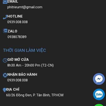
EMAIL
phitrieumt@gmail.com
HOTLINE
0939.008.008
ZALO
0938078389
THỜI GIAN LÀM VIỆC
GIỜ MỞ CỬA
8h30 Am - 20h00 Pm (T2-CN)
NHẬN BẢO HÀNH
0939.008.008
ĐỊA CHỈ
60/26 Đồng Đen, P. Tân Bình, TP.HCM