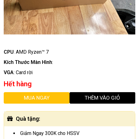
CPU
:
AMD Ryzen™ 7
Kích Thước Màn Hình
:
VGA
:
Card rời
Hết hàng
MUA NGAY
THÊM VÀO GIỎ
Quà tặng
:
Giảm Ngay 300K cho HSSV