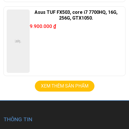
Asus TUF FX503, core i7 7700HQ, 16G,
256G, GTX1050.
9.900.000
₫
XEM THÊM SẢN PHẨM
THÔNG TIN