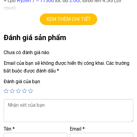
+ cpu
Ryzen 7 – 7730u
tốc độ
2.0G
, turbo lên 4.5G (16
cpus).
+ ram
16G
ddr5
XEM THÊM CHI TIẾT
+
ssd
1TB
+ lcd
17.3in
IPS full HD 1080.
Đánh giá sản phẩm
+ Vga AMD graphics
+
USB type C, usb 3.0, webcam, HDMI.
Chưa có đánh giá nào.
+ Pin
5h.
Email của bạn sẽ không được hiển thị công khai.
Các trường
Giá :
17.9tr
bắt buộc được đánh dấu
*
=======================================
Đánh giá của bạn
LAPTOP TRIỀU PHÁT – UY TÍN – CHẤT LƯỢNG – GIÁ RẺ.
ĐT: 0939.008.008 –
0938.078.389
Face. Viber. Zalo : 0938.078.389
ĐC: 60/26 Đồng Đen, p.14, Tân Bình
<<< Tất cả sản phẩm Laptop Triều Phát đều được bao ra
hãng check! >>>
Tên
*
Email
*