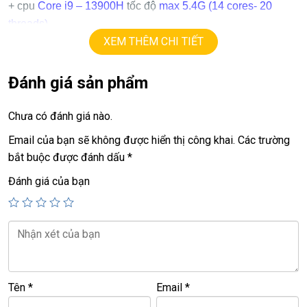
+ cpu
Core i9 – 13900H
tốc độ
max
5.4
G
(14 cores- 20
threads).
XEM THÊM CHI TIẾT
+ ram
16G, support 50G.
+ ssd
1TB.
+ lcd
16in
FHD+
(1920 x 1200) touch X360
Đánh giá sản phẩm
+ Vga
Intel Iris XE Graphics
+
usb 3.0, HDMI, usb type C…
Chưa có đánh giá nào.
+ Pin 6h-8h
Email của bạn sẽ không được hiển thị công khai.
Các trường
.
bắt buộc được đánh dấu
*
Giá:
20,9 tr
💻LAPTOP TRIỀU PHÁT • UY TÍN • CHẤT LƯỢNG • GIÁ
Đánh giá của bạn
TỐT💻
📞
Hotline / Zalo:
0939.008.008 – 0938.078.389
📍
Địa chỉ:
60/26 Đồng Đen, P. Tân Bình, TP.HCM
🌐
Website:
https://laptoptrieuphat.com
Tên
*
Email
*
T
ấ
t c
ả
s
ả
n ph
ẩ
m t
ạ
i Laptop Tri
ề
u Phát đ
ề
u đ
ượ
c ki
ể
m tra và