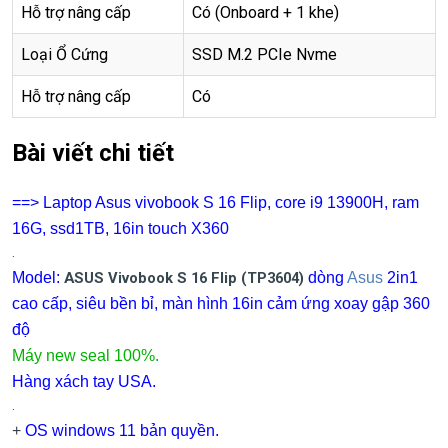
Hỗ trợ nâng cấp
Có (Onboard + 1 khe)
Loại Ổ Cứng
SSD M.2 PCIe Nvme
Hỗ trợ nâng cấp
Có
Bài viết chi tiết
==> Laptop Asus vivobook S 16 Flip, core i9 13900H, ram
16G, ssd1TB, 16in touch X360
.
Model:
ASUS Vivobook S 16 Flip (TP3604)
dòng
Asus
2in1
cao cấp, siêu bền bỉ, màn hình 16in cảm ứng xoay gập 360
độ
Máy new seal 100%.
Hàng xách tay USA.
.
+
OS windows 11 bản quyền.