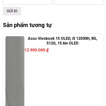
cam k
ế
t chính hãng 100%
Sản phẩm tương tự
Asus Vivobook 15 OLED, i5 12500H, 8G,
512G, 15.6in OLED
12.900.000
₫