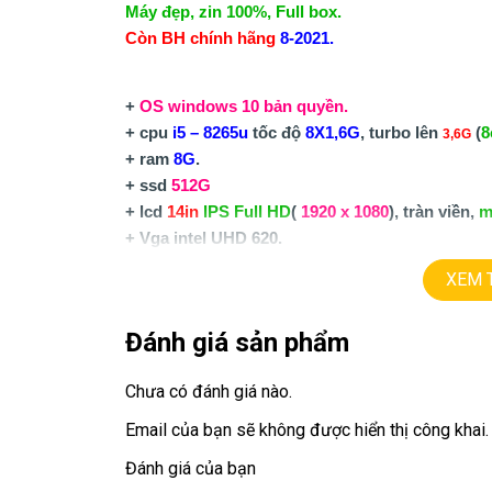
Máy đẹp, zin 100%, Full box.
Còn BH chính hãng
8-2021.
+
OS windows 10 bản quyền.
+ cpu
i5 – 8265u
tốc độ
8X1,6G
, turbo lên
(
8
3,6
G
+ ram
8G
.
+ ssd
512G
+ lcd
14in
IPS Full HD
(
1920 x 1080
), tràn viền,
m
+ Vga intel UHD 620.
+
usb 3.0, HDMI, usb type C.
XEM 
+ Pin
5 giờ
+ phím chiclet.
Đánh giá sản phẩm
9.9tr.
Giá:
Chưa có đánh giá nào.
==============================
Email của bạn sẽ không được hiển thị công khai.
LAPTOP TRIỀU PHÁT – UY TÍN – CHẤT LƯỢNG
Đánh giá của bạn
Website
:
LAPTOP TRIỀU PHÁT
Click:
laptop cu gia 