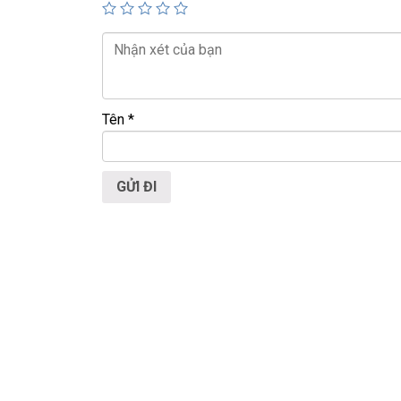
ĐT:
0939.008.008
–
0938.078.389
Face. Viber. Zalo :
0938.078.389
ĐC: 60/26 Đồng Đen, p.14, Tân Bình
Web:
https://laptoptrieuphat.com
Tên
*
<<< Tất cả sản phẩm Laptop Triều Phát đều được