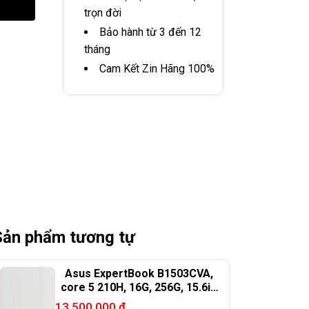
trọn đời
Bảo hành từ 3 đến 12
tháng
Cam Kết Zin Hãng 100%
Sản phẩm tương tự
Asus ExpertBook B1503CVA,
core 5 210H, 16G, 256G, 15.6in
FHD
13.500.000
₫