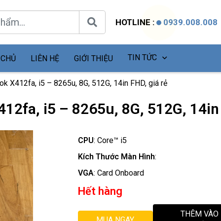
HOTLINE :
0939.008.008
TIN TỨC
 CHỦ
LIÊN HỆ
GIỚI THIỆU
k X412fa, i5 – 8265u, 8G, 512G, 14in FHD, giá rẻ
2fa, i5 – 8265u, 8G, 512G, 14in 
CPU
:
Core™ i5
Kích Thước Màn Hình
:
VGA
:
Card Onboard
Hết hàng
THÊM VÀO
MUA NGAY