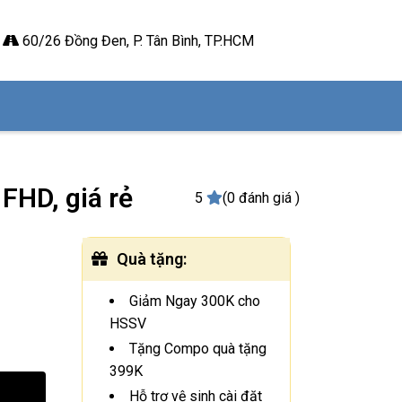
60/26 Đồng Đen, P. Tân Bình, TP.HCM
FHD, giá rẻ
5
(0 đánh giá )
Quà tặng
:
Giảm Ngay 300K cho
HSSV
Tặng Compo quà tặng
399K
Hỗ trợ vệ sinh cài đặt