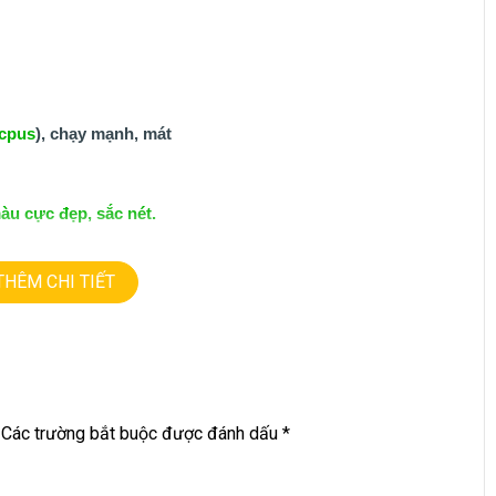
cpus
), chạy mạnh, mát
àu cực đẹp, sắc nét.
THÊM CHI TIẾT
=========
Các trường bắt buộc được đánh dấu
*
 – GIÁ RẺ.
re