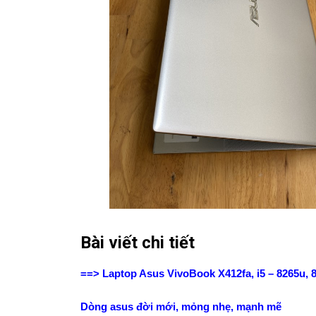
Bài viết chi tiết
==> Laptop Asus VivoBook X412fa, i5 – 8265u, 8
Dòng asus đời mới, mỏng nhẹ, mạnh mẽ