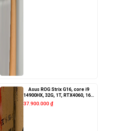
Asus ROG Strix G16, core i9
14900HX, 32G, 1T, RTX4060, 16in
2K
37.900.000
₫