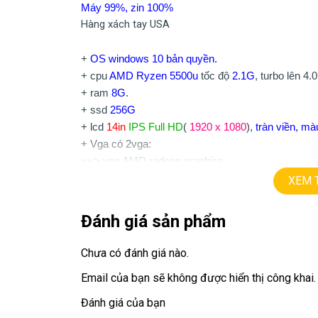
Máy 99%, zin 100%
Hàng xách tay USA
+
OS windows 10 bản quyền.
+ cpu
AMD Ryzen 5500u
tốc độ
2.1G
, turbo lên 4.0
+ ram
8G
.
+ ssd
256G
+ lcd
14in
IPS Full HD
(
1920 x 1080
),
tràn viền,
màu
+ Vga có 2vga:
==> vga AMD radeon graphics
==> Vga rời
Nvida MX450 =
2G
XEM 
+
usb 3.0, HDMI, usb type C, face ID.
+ Pin 3h
Đánh giá sản phẩm
+ phím chiclet, đèn bàn phím
Chưa có đánh giá nào.
9.9tr.
Giá:
Email của bạn sẽ không được hiển thị công khai.
==============================
Đánh giá của bạn