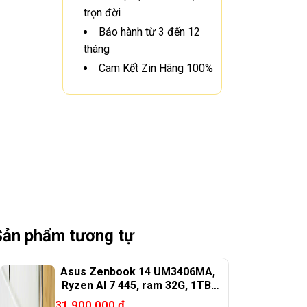
trọn đời
Bảo hành từ 3 đến 12
tháng
Cam Kết Zin Hãng 100%
Sản phẩm tương tự
Asus Zenbook 14 UM3406MA,
Ryzen AI 7 445, ram 32G, 1TB,
14in OLED.
31.900.000
₫