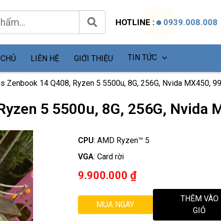
HOTLINE :
0939.008.008
TIN TỨC
 CHỦ
LIÊN HỆ
GIỚI THIỆU
s Zenbook 14 Q408, Ryzen 5 5500u, 8G, 256G, Nvida MX450, 9
Ryzen 5 5500u, 8G, 256G, Nvida
CPU
:
AMD Ryzen™ 5
VGA
:
Card rời
9.900.000
₫
THÊM VÀO
MUA NGAY
GIỎ