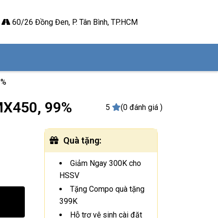
60/26 Đồng Đen, P. Tân Bình, TP.HCM
9%
 MX450, 99%
5
(0 đánh giá )
Quà tặng
:
Giảm Ngay 300K cho
HSSV
Tặng Compo quà tặng
399K
Hỗ trợ vệ sinh cài đặt