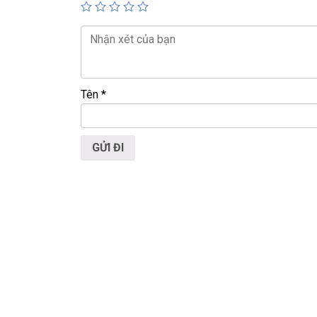
LAPTOP TRIỀU PHÁT – UY TÍN – CHẤT LƯỢNG 
ĐT:
0939.008.008
–
0938.078.389
Face. Viber. Zalo :
0938.078.389
ĐC: 60/26 Đồng Đen, p.14, Tân Bình
Web:
https://laptoptrieuphat.com
Tên
*
<<< Tất cả sản phẩm Laptop Triều Phát đều được 