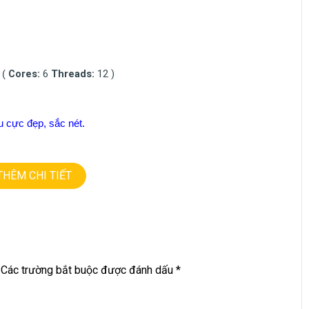
Cores:
6
Threads:
12 )
 (
 cực đẹp, sắc nét.
THÊM CHI TIẾT
Các trường bắt buộc được đánh dấu
*
=========