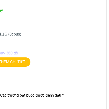
ày
 4.1G (8cpus)
oay 360 độ
THÊM CHI TIẾT
 đồ họa
Các trường bắt buộc được đánh dấu
*