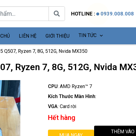
HOTLINE :
0939.008.008
TIN TỨC
 CHỦ
LIÊN HỆ
GIỚI THIỆU
5 Q507, Ryzen 7, 8G, 512G, Nvida MX350
07, Ryzen 7, 8G, 512G, Nvida MX
CPU
:
AMD Ryzen™ 7
Kích Thước Màn Hình
:
VGA
:
Card rời
Hết hàng
THÊM VÀO
MUA NGAY