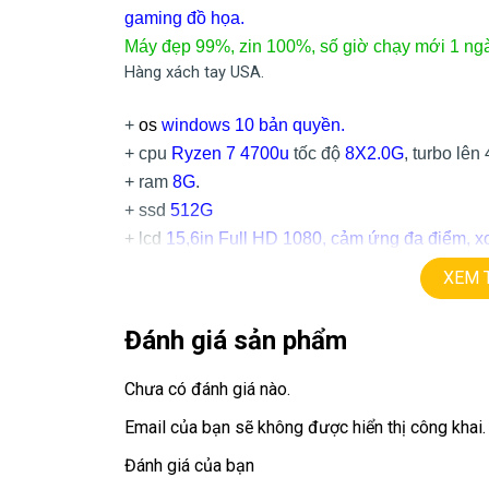
gaming đồ họa.
Máy đẹp 99%, zin 100%, số giờ chạy mới 1 ng
Hàng xách tay USA.
+
os
windows 10 bản quyền.
+ cpu
Ryzen 7 4700u
tốc độ
8X2.0G
, turbo lên
+ ram
8G
.
+ ssd
512G
+ lcd
15,6in Full HD 1080, cảm ứng đa điểm, x
+ Vga có 2vga:
XEM 
==> AMD graphic
==> vga rời
Nvida MX350
=
2G
, hỗ trợ gaming
Đánh giá sản phẩm
+
usb 3.0, HDMI, usb type C, webcam…
+ Pin
5-7h
Chưa có đánh giá nào.
+ phím chiclet, full phím số, có đèn phím
Email của bạn sẽ không được hiển thị công khai.
Giá:
17
.9tr
Đánh giá của bạn