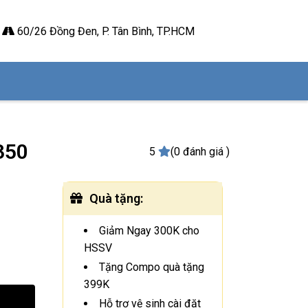
60/26 Đồng Đen, P. Tân Bình, TP.HCM
350
5
(0 đánh giá )
Quà tặng
:
Giảm Ngay 300K cho
HSSV
Tặng Compo quà tặng
399K
Hỗ trợ vệ sinh cài đặt