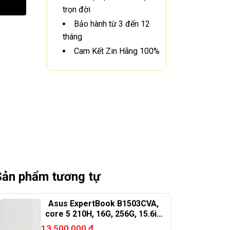
trọn đời
Bảo hành từ 3 đến 12
tháng
Cam Kết Zin Hãng 100%
Sản phẩm tương tự
Asus ExpertBook B1503CVA,
core 5 210H, 16G, 256G, 15.6in
FHD
13.500.000
₫