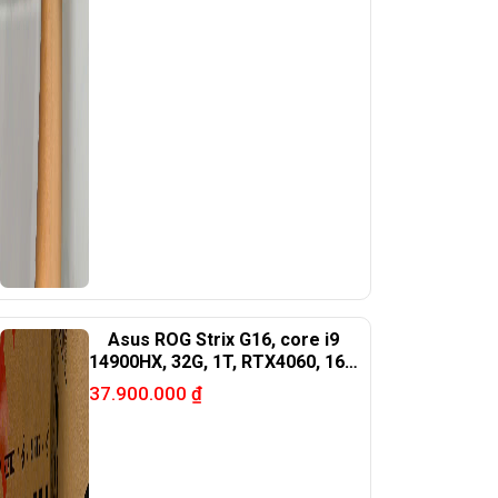
Asus ROG Strix G16, core i9
14900HX, 32G, 1T, RTX4060, 16in
FHD+
37.900.000
₫