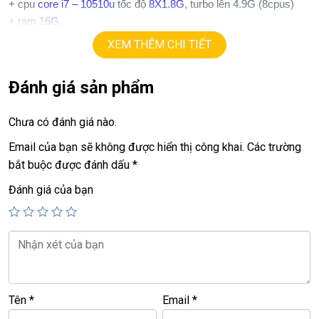
+ cpu
core i7 – 10510u
tốc độ
8X1.8G
, turbo lên 4.9G (8cpus)
+ ram
16G
.
+ ssd
128G + 1T
hdd
XEM THÊM CHI TIẾT
+ lcd
15,6in
IPS Full HD
(
1920 x 1080
), cảm ứng đa điểm xoay
360 độ
Đánh giá sản phẩm
+ vga intel UHD 630
+
usb 3.0, HDMI, usb type C, face ID
Chưa có đánh giá nào.
+ Pin
5h
+ phím chiclet,
full phím số, có đèn bàn phím
Email của bạn sẽ không được hiển thị công khai.
Các trường
bắt buộc được đánh dấu
*
16.9tr.
Giá:
Đánh giá của bạn
=======================================
LAPTOP TRIỀU PHÁT – UY TÍN – CHẤT LƯỢNG – GIÁ RẺ.
ĐT:
0939.008.008
–
0938.078.389
Face. Viber. Zalo :
0938.078.389
ĐC: 60/26 Đồng Đen, p.14, Tân Bình
Tên
*
Email
*
Web:
https://laptoptrieuphat.com