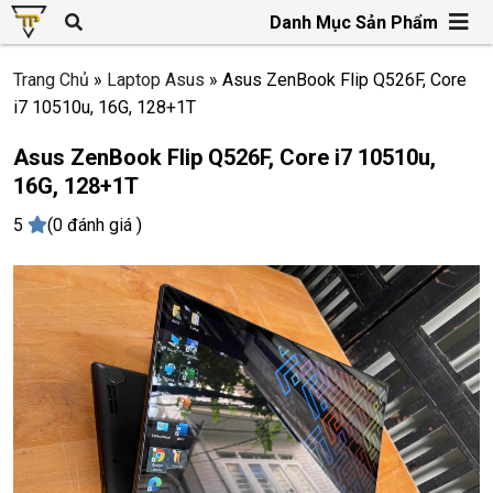
Danh Mục Sản Phẩm
Trang Chủ
»
Laptop Asus
»
Asus ZenBook Flip Q526F, Core
i7 10510u, 16G, 128+1T
Asus ZenBook Flip Q526F, Core i7 10510u,
16G, 128+1T
5
(0 đánh giá )