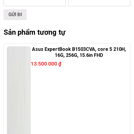
<<< Tất cả sản phẩm Laptop Triều Phát đều được bao ra hãng
check! >>>
Sản phẩm tương tự
Asus ExpertBook B1503CVA, core 5 210H,
16G, 256G, 15.6in FHD
13.500.000
₫