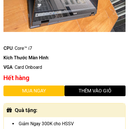
CPU
:
Core™ i7
Kích Thước Màn Hình
:
VGA
:
Card Onboard
Hết hàng
MUA NGAY
THÊM VÀO GIỎ
Quà tặng
:
Giảm Ngay 300K cho HSSV