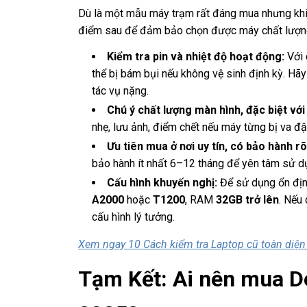
Dù là một mẫu máy trạm rất đáng mua nhưng kh
điểm sau để đảm bảo chọn được máy chất lượng,
Kiểm tra pin và nhiệt độ hoạt động:
Với 
thể bị bám bụi nếu không vệ sinh định kỳ. Hãy
tác vụ nặng.
Chú ý chất lượng màn hình, đặc biệt với
nhẹ, lưu ảnh, điểm chết nếu máy từng bị va đậ
Ưu tiên mua ở nơi uy tín, có bảo hành rõ
bảo hành ít nhất 6–12 tháng để yên tâm sử d
Cấu hình khuyến nghị:
Để sử dụng ổn địn
A2000
hoặc
T1200
, RAM
32GB trở lên
. Nếu
cấu hình lý tưởng.
Xem ngay 10 Cách kiểm tra Laptop cũ toàn diện 
Tạm Kết: Ai nên mua D