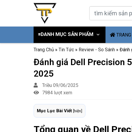
🟰DANH MỤC SẢN PHẨM
TRANG
Trang Chủ
»
Tin Tức
»
Review - So Sánh
»
Đánh 
Đánh giá Dell Precision
2025
Triều
09/06/2025
7984 lượt xem
Mục Lục Bài Viết
[
hiện
]
Tổng quan về Dell Prec