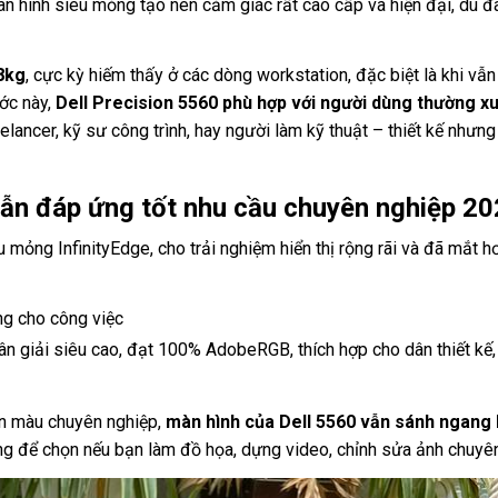
àn hình siêu mỏng tạo nên cảm giác rất cao cấp và hiện đại, dù đ
8kg
, cực kỳ hiếm thấy ở các dòng workstation, đặc biệt là khi vẫn
ớc này,
Dell Precision 5560
phù hợp với người dùng thường xu
eelancer, kỹ sư công trình, hay người làm kỹ thuật – thiết kế nhưn
vẫn đáp ứng tốt nhu cầu chuyên nghiệp 2
 mỏng InfinityEdge, cho trải nghiệm hiển thị rộng rãi và đã mắt h
ng cho công việc
n giải siêu cao, đạt 100% AdobeRGB, thích hợp cho dân thiết kế
ân màu chuyên nghiệp,
màn hình của Dell 5560 vẫn sánh ngang
áng để chọn nếu bạn làm đồ họa, dựng video, chỉnh sửa ảnh chuyê