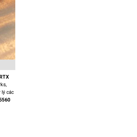
RTX
rks,
 lý các
 5560