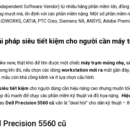
ndependent Software Vendor) từ nhiều hãng phần mềm lớn, đồng
ộng mượt mà, ổn định với các phần mềm nặng. Một số phần mềm n
SOLIDWORKS, CATIA, PTC Creo, Siemens NX, ANSYS, Adobe Premi
ải pháp siêu tiết kiệm cho người cần máy 
ike new, thật khó để tìm được một chiếc
máy trạm mỏng nhẹ, c
ong khi đó, nếu chọn các dòng
workstation mới ra
mắt gần đây,
 mẫu còn khá cồng kềnh và ít lựa chọn cấu hình.
siêu tiết kiệm
cho người dùng cần hiệu năng cao nhưng muốn tối
top đủ mạnh để chạy các phần mềm kỹ thuật và đồ họa nặng.
Hiệ
sao
Dell Precision 5560 cũ
vẫn là “deal hời” cho dân kỹ thuật – th
l Precision 5560 cũ