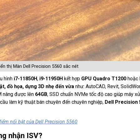
ển thị Màn Dell Precision 5560 sắc nét
ấu hình
i7-11850H
,
i9-11950H
kết hợp
GPU Quadro T1200
hoặc
ật, đồ họa, dựng 3D nhẹ đến vừa
như: AutoCAD, Revit, SolidWo
M nâng được lên
64GB
, SSD chuẩn NVMe tốc độ cao giúp máy xử
u cầu làm kỹ thuật bán chuyên đến chuyên nghiệp,
Dell Precision
iểm nổi bật của Dell Precision 5560
ứng nhận ISV?