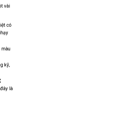
t vài
iệt có
chạy
m màu
g kỹ,
X
đây là