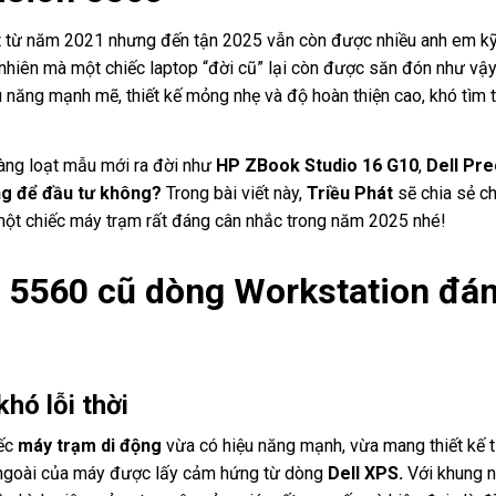
 từ năm 2021 nhưng đến tận 2025 vẫn còn được nhiều anh em kỹ 
nhiên mà một chiếc laptop “đời cũ” lại còn được săn đón như vậy
u năng mạnh mẽ, thiết kế mỏng nhẹ và độ hoàn thiện cao, khó tìm 
 hàng loạt mẫu mới ra đời như
HP ZBook Studio 16 G10
,
Dell Pre
ng để đầu tư không?
Trong bài viết này,
Triều Phát
sẽ chia sẻ chi
một chiếc máy trạm rất đáng cân nhắc trong năm 2025 nhé!
n 5560 cũ dòng Workstation đá
hó lỗi thời
iếc
máy trạm di động
vừa có hiệu năng mạnh, vừa mang thiết kế t
 ngoài của máy được lấy cảm hứng từ dòng
Dell XPS.
Với khung 