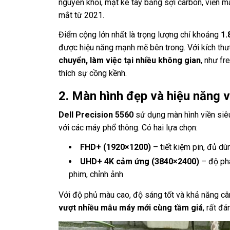
nguyên khối, mặt kê tay bằng sợi carbon, viền m
mắt từ 2021.
Điểm cộng lớn nhất là trọng lượng chỉ khoảng
1.
được hiệu năng mạnh mẽ bên trong. Với kích thư
chuyển, làm việc tại nhiều không gian
, như fr
thích sự cồng kềnh.
2. Màn hình đẹp và hiệu năng 
Dell Precision 5560
sử dụng màn hình viền siêu
với các máy phổ thông. Có hai lựa chọn:
FHD+ (1920×1200)
– tiết kiệm pin, đủ dù
UHD+ 4K cảm ứng (3840×2400)
– độ phâ
phim, chỉnh ảnh
Với độ phủ màu cao, độ sáng tốt và khả năng c
vượt nhiều mẫu máy mới cùng tầm giá
, rất đ