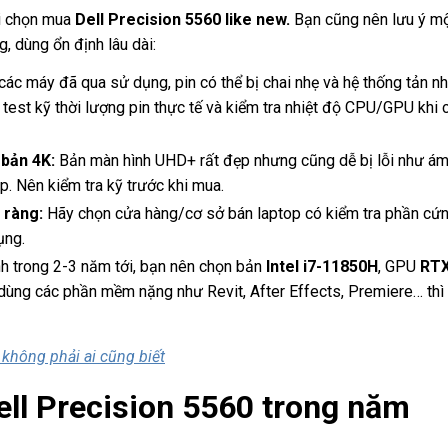
i chọn mua
Dell Precision 5560 like new.
Bạn cũng nên lưu ý mộ
 dùng ổn định lâu dài:
các máy đã qua sử dụng, pin có thể bị chai nhẹ và hệ thống tản nh
 test kỹ thời lượng pin thực tế và kiểm tra nhiệt độ CPU/GPU khi 
 bản 4K:
Bản màn hình UHD+ rất đẹp nhưng cũng dễ bị lỗi như á
p. Nên kiểm tra kỹ trước khi mua.
 ràng:
Hãy chọn cửa hàng/cơ sở bán laptop có kiểm tra phần cứn
ụng.
h trong 2-3 năm tới, bạn nên chọn bản
Intel i7-11850H
, GPU
RT
 dùng các phần mềm nặng như Revit, After Effects, Premiere… thì 
không phải ai cũng biết
ell Precision 5560 trong năm