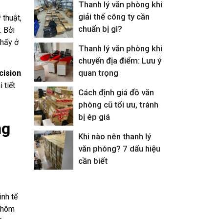
Thanh lý văn phòng khi
giải thể công ty cần
thuật,
chuẩn bị gì?
. Bởi
thấy ở
Thanh lý văn phòng khi
chuyển địa điểm: Lưu ý
quan trọng
cision
 tiết
Cách định giá đồ văn
phòng cũ tối ưu, tránh
bị ép giá
ng
Khi nào nên thanh lý
văn phòng? 7 dấu hiệu
cần biết
inh tế
nhôm