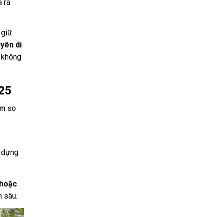
ã ra
 giữ
yên di
g không
025
ơn so
, dựng
 hoặc
n sâu.