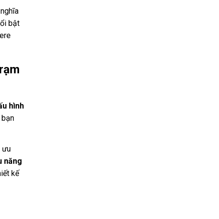
 nghĩa
ổi bật
ere
trạm
ấu hình
 bạn
 ưu
u năng
iết kế