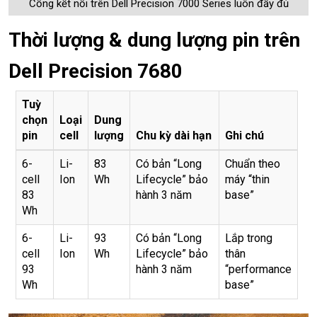
Cổng kết nối trên Dell Precision 7000 Series luôn đầy đủ
Thời lượng & dung lượng pin trên
Dell Precision 7680
Tuỳ
chọn
Loại
Dung
pin
cell
lượng
Chu kỳ dài hạn
Ghi chú
6-
Li-
83
Có bản “Long
Chuẩn theo
cell
Ion
Wh
Lifecycle” bảo
máy “thin
83
hành 3 năm
base”
Wh
6-
Li-
93
Có bản “Long
Lắp trong
cell
Ion
Wh
Lifecycle” bảo
thân
93
hành 3 năm
“performance
Wh
base”