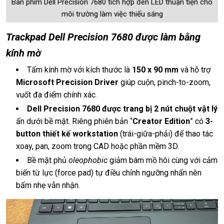
Bàn phím Dell Precision 7680 tích hợp đèn LED thuận tiện cho
môi trường làm việc thiếu sáng
Trackpad Dell Precision 7680 được làm bằng
kính mờ
Tấm kính mờ với kích thước là
150 x 90 mm
và hỗ trợ
Microsoft Precision Driver
giúp cuộn, pinch-to-zoom,
vuốt đa điểm chính xác.
Dell Precision 7680 được trang bị 2 nút chuột vật lý
ẩn dưới bề mặt. Riêng phiên bản “
Creator Edition
” có
3-
button thiết kế workstation
(trái-giữa-phải) để thao tác
xoay, pan, zoom trong CAD hoặc phần mềm 3D.
Bề mặt phủ
oleophobic
giảm bám mồ hôi cùng với cảm
biến từ lực (force pad) tự điều chỉnh ngưỡng nhấn nên
bấm nhẹ vẫn nhận.