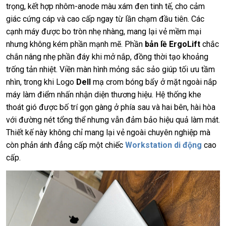
trọng, kết hợp nhôm-anode màu xám đen tinh tế, cho cảm
giác cứng cáp và cao cấp ngay từ lần chạm đầu tiên. Các
cạnh máy được bo tròn nhẹ nhàng, mang lại vẻ mềm mại
nhưng không kém phần mạnh mẽ. Phần
bản lề ErgoLift
chắc
chắn nâng nhẹ phần đáy khi mở nắp, đồng thời tạo khoảng
trống tản nhiệt. Viền màn hình mỏng sắc sảo giúp tối ưu tầm
nhìn, trong khi Logo
Dell
mạ crom bóng bẩy ở mặt ngoài nắp
máy làm điểm nhấn nhận diện thương hiệu. Hệ thống khe
thoát gió được bố trí gọn gàng ở phía sau và hai bên, hài hòa
với đường nét tổng thể nhưng vẫn đảm bảo hiệu quả làm mát.
Thiết kế này không chỉ mang lại vẻ ngoài chuyên nghiệp mà
còn phản ánh đẳng cấp một chiếc
Workstation di động
cao
cấp.