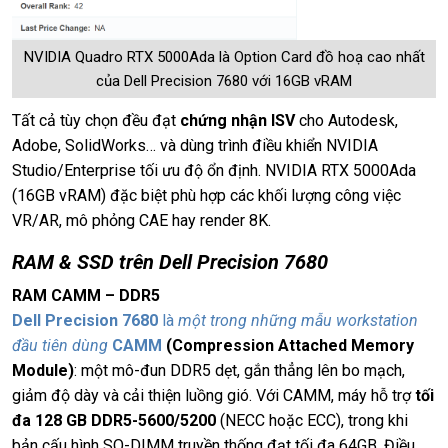
NVIDIA Quadro RTX 5000Ada là Option Card đồ hoạ cao nhất
của Dell Precision 7680 với 16GB vRAM
Tất cả tùy chọn đều đạt
chứng nhận ISV
cho Autodesk,
Adobe, SolidWorks… và dùng trình điều khiển NVIDIA
Studio/Enterprise tối ưu độ ổn định. NVIDIA RTX 5000Ada
(16GB vRAM) đặc biệt phù hợp các khối lượng công việc
VR/AR, mô phỏng CAE hay render 8K.
RAM & SSD trên Dell Precision 7680
RAM CAMM – DDR5
Dell Precision 7680
là
một trong những mẫu workstation
đầu tiên dùng
CAMM
(Compression Attached Memory
Module)
: một mô-đun DDR5 dẹt, gắn thẳng lên bo mạch,
giảm độ dày và cải thiện luồng gió. Với CAMM, máy hỗ trợ
tối
đa 128 GB DDR5-5600/5200
(NECC hoặc ECC), trong khi
bản cấu hình SO-DIMM truyền thống đạt tối đa 64GB. Điều