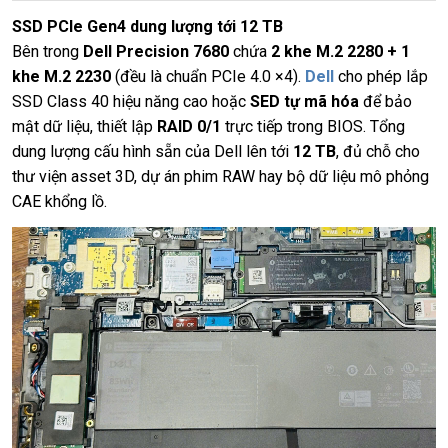
SSD PCIe Gen4 dung lượng tới 12 TB
Bên trong
Dell Precision 7680
chứa
2 khe M.2 2280 + 1
khe M.2 2230
(đều là chuẩn PCIe 4.0 ×4).
Dell
cho phép lắp
SSD Class 40 hiệu năng cao hoặc
SED tự mã hóa
để bảo
mật dữ liệu, thiết lập
RAID 0/1
trực tiếp trong BIOS. Tổng
dung lượng cấu hình sẵn của Dell lên tới
12 TB
, đủ chỗ cho
thư viện asset 3D, dự án phim RAW hay bộ dữ liệu mô phỏng
CAE khổng lồ.