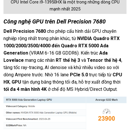
CPU Intel Core i9-13950HX là một trong những dòng CPU
mạnh nhất 2025
Công nghệ GPU trên Dell Precision 7680
Dell Precision 7680
cho phép cấu hình dải GPU chuyên
nghiệp rộng nhất trong phân khúc, từ
NVIDIA Quadro RTX
1000/2000/3500/4000 đến Quadro RTX 5000 Ada
Generation
(VRAM 6-16 GB GDDR6). Kiến trúc
Ada
Lovelace
mang các nhân
RT thế hệ 3
và
Tensor thế hệ 4
,
tăng tốc ray-tracing, AI denoise và khử nhiễu video so với
dòng Ampere trước. Nhờ 16 lane
PCIe 5.0
trực tiếp từ
CPU
HX
,
GPU
tận dụng băng thông tối đa, hỗ trợ xuất đồng thời
tối đa 4 màn hình 4K
ở chế độ MS Hybrid/Direct Output.