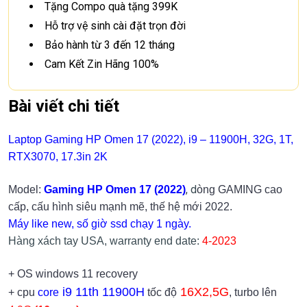
Tặng Compo quà tặng 399K
Hỗ trợ vệ sinh cài đặt trọn đời
Bảo hành từ 3 đến 12 tháng
Cam Kết Zin Hãng 100%
Bài viết chi tiết
Laptop Gaming HP Omen 17 (2022), i9 – 11900H, 32G, 1T,
RTX3070, 17.3in 2K
, d
Model:
Gaming HP Omen 17 (2022)
òng GAMING cao
cấp, cấu hình siêu mạnh mẽ, thế hệ mới 2022.
Máy like new, số giờ ssd chạy 1 ngày.
Hàng xách tay USA, warranty end date:
4-2023
+ OS windows 11 recovery
i9 11th 11900H
16X2,5G
+ cpu
core
tốc độ
, turbo lên