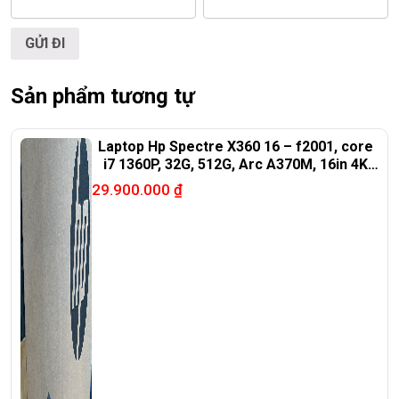
<<< Tất cả sản phẩm Laptop Triều Phát đều được bao ra
hãng check! >>>
Sản phẩm tương tự
Laptop Hp Spectre X360 16 – f2001, core
i7 1360P, 32G, 512G, Arc A370M, 16in 4K
oled
29.900.000
₫