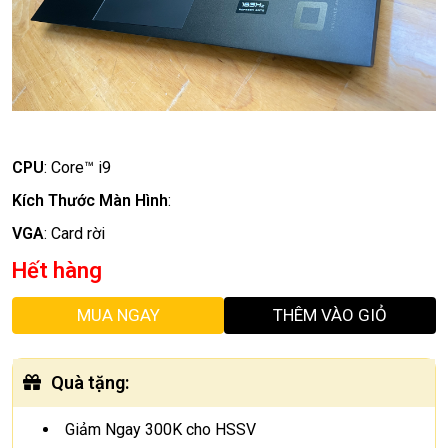
CPU
:
Core™ i9
Kích Thước Màn Hình
:
VGA
:
Card rời
Hết hàng
MUA NGAY
THÊM VÀO GIỎ
Quà tặng
:
Giảm Ngay 300K cho HSSV