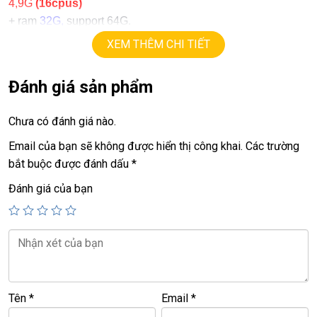
4,9G
(16cpus)
+ ram
32G,
support 64G.
1T
+
ssd
XEM THÊM CHI TIẾT
+ lcd
17,3in 2K
( 2540 x 1440)
165hz.
+ Vga có 2vga:
Đánh giá sản phẩm
==> Vga intel Xe Graphics
8G
Nvida RTX 3070
.
==> Vga rời
=
Chưa có đánh giá nào.
+ USB type C, usb 3.0, webcam, hdmi….
Email của bạn sẽ không được hiển thị công khai.
Các trường
bắt buộc được đánh dấu
*
Giá :
42.9tr
Đánh giá của bạn
================================================
LAPTOP TRIỀU PHÁT – UY TÍN – CHẤT LƯỢNG – GIÁ
RẺ.
ĐT:
0939.008.008
–
0938.078.389
Face. Viber. Zalo :
0938.078.389
Tên
*
Email
*
ĐC: 60/26 Đồng Đen, p.14, Tân Bình