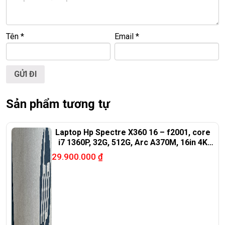
🌐
Website:
https://laptoptrieuphat.com
T
ấ
t c
ả
s
ả
n ph
ẩ
m t
ạ
i Laptop Tri
ề
u Phát đ
ề
u đ
ượ
c ki
ể
m tra và cam
k
ế
t chính hãng 100%
Tên
*
Email
*
Sản phẩm tương tự
Laptop Hp Spectre X360 16 – f2001, core
i7 1360P, 32G, 512G, Arc A370M, 16in 4K
oled
29.900.000
₫