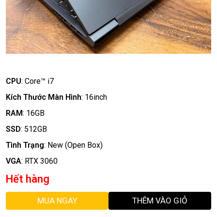
CPU
:
Core™ i7
Kích Thước Màn Hình
:
16inch
RAM
:
16GB
SSD
:
512GB
Tình Trạng
:
New (Open Box)
VGA
:
RTX 3060
Hết hàng
MUA NGAY
THÊM VÀO GIỎ