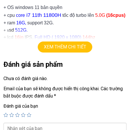
+ OS windows 11 bản quyền
i7 11th 11800H
+ cpu
core
tốc độ turbo lên
5.0G
(16cpus)
+ ram
16G,
support 32G.
sd
512G.
+ s
+ lcd
16in
IPS,
Full HD ( 1920 x 1080)
144hz
+ Vga có 2vga:
XEM THÊM CHI TIẾT
==> Vga intel Xe Graphics
Nvida RTX 3060
.
==> Vga rời
= 6G
Đánh giá sản phẩm
+ USB type C, usb 3.0, webcam, hdmi
Chưa có đánh giá nào.
Giá :
19.9tr
Email của bạn sẽ không được hiển thị công khai.
Các trường
bắt buộc được đánh dấu
*
💻LAPTOP TRIỀU PHÁT • UY TÍN • CHẤT LƯỢNG • GIÁ TỐT💻
Đánh giá của bạn
📞
Hotline / Zalo:
0939.008.008 – 0938.078.389
📍
Địa chỉ:
60/26 Đồng Đen, P. Tân Bình, TP.HCM