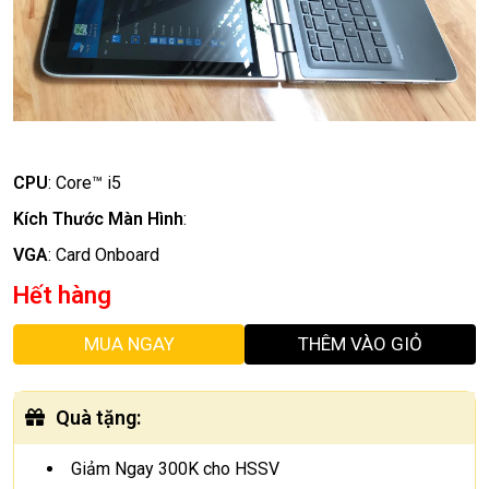
CPU
:
Core™ i5
Kích Thước Màn Hình
:
VGA
:
Card Onboard
Hết hàng
MUA NGAY
THÊM VÀO GIỎ
Quà tặng
:
Giảm Ngay 300K cho HSSV