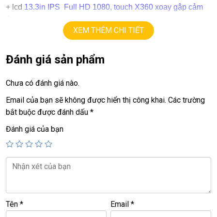
+ lcd
13.3in IPS Full HD 1080, touch X360 xoay gập cảm
ứng.
XEM THÊM CHI TIẾT
+Vga intel HD
+
HDMI, usb 3.0, webcam…
+ Pin 5h
Đánh giá sản phẩm
+ phím chiclet.
Chưa có đánh giá nào.
Giá :
9.9tr.
Email của bạn sẽ không được hiển thị công khai.
Các trường
bắt buộc được đánh dấu
*
Đánh giá của bạn
Tên
*
Email
*