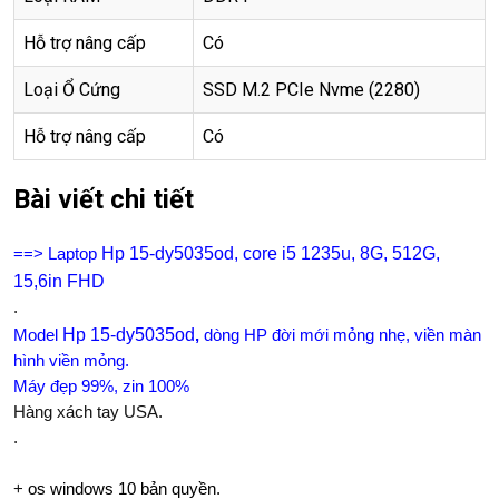
Hỗ trợ nâng cấp
Có
Loại Ổ Cứng
SSD M.2 PCIe Nvme (2280)
Hỗ trợ nâng cấp
Có
Bài viết chi tiết
Hp 15-dy5035od, core i5 1235u, 8G, 512G,
==> Laptop
15,6in FHD
.
Hp 15-dy5035od
Model
,
dòng HP đời mới mỏng nhẹ, viền màn
hình viền mỏng.
Máy đẹp 99%, zin 100%
Hàng xách tay USA.
.
+
os windows 10 bản quyền.