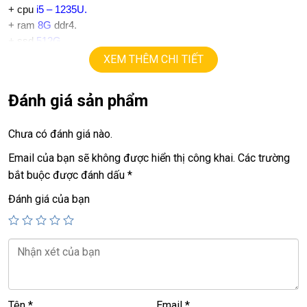
+ cpu
i5 – 1235U.
+ ram
8G
ddr4.
+
ssd
512G
+ lcd
15,6in IPS Full HD 1080.
XEM THÊM CHI TIẾT
+ vga intel Iris XE
+
USB type C, usb 3.0, webcam.
Đánh giá sản phẩm
+ Pin 5h.
.
Chưa có đánh giá nào.
Giá :
9.9tr.
===========================
Email của bạn sẽ không được hiển thị công khai.
Các trường
ĐT:
0939.008.008
–
0938.078.389
bắt buộc được đánh dấu
*
Face. Viber. Zalo :
0938.078.389
Đánh giá của bạn
ĐC: 60/26 Đồng Đen, p.14, Tân Bình
Tên
*
Email
*