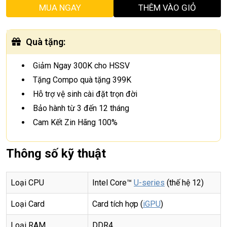
MUA NGAY
THÊM VÀO GIỎ
Quà tặng
:
Giảm Ngay 300K cho HSSV
Tặng Compo quà tặng 399K
Hỗ trợ vệ sinh cài đặt trọn đời
Bảo hành từ 3 đến 12 tháng
Cam Kết Zin Hãng 100%
Thông số kỹ thuật
Loại CPU
Intel Core™
U-series
(thế hệ 12)
Loại Card
Card tích hợp (
iGPU
)
Loại RAM
DDR4