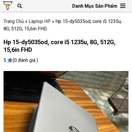
Danh Mục Sản Phẩm
Trang Chủ
»
Laptop HP
»
Hp 15-dy5035od, core i5 1235u,
8G, 512G, 15,6in FHD
Hp 15-dy5035od, core i5 1235u, 8G, 512G,
15,6in FHD
5
(0 đánh giá )