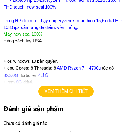
==> Laptop Hp 15-EF, Ryzen 7 4700u, 8G, ssd 512G, 15,6in
FHD touch, new seal 100%
D
òng HP đời mới chạy chip Ryzen 7, màn hình 15,6in full HD
1080 ips cảm ứng đa điểm, viền mỏng.
Máy new seal 100%
Hàng xách tay USA.
+
os windows 10 bản quyền.
+ cpu
Cores:
8
Threads:
8
AMD Ryzen 7 – 4700u
tốc độ
4,1G.
8X2.0G
, turbo lên
+ ram
8G
ddr4.
+
ssd
512G
XEM THÊM CHI TIẾT
+ lcd
15,6in IPS Full HD 1080, cảm ứng đa điểm
+Vga
AMD Radeon(TM)
graphics
Đánh giá sản phẩm
+
USB type C, usb 3.0, webcam…
+ Pin 5h
+ phím chiclet, full phím số
Chưa có đánh giá nào.