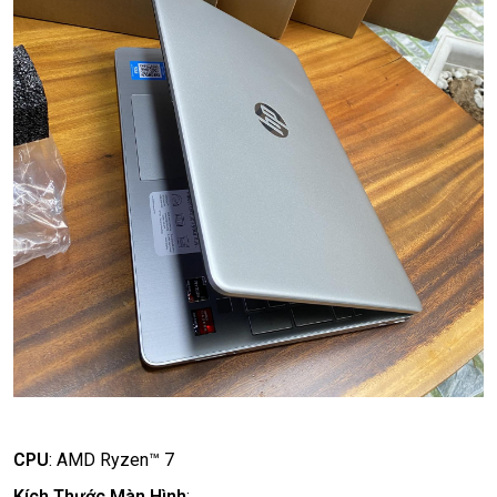
CPU
:
AMD Ryzen™ 7
Kích Thước Màn Hình
: