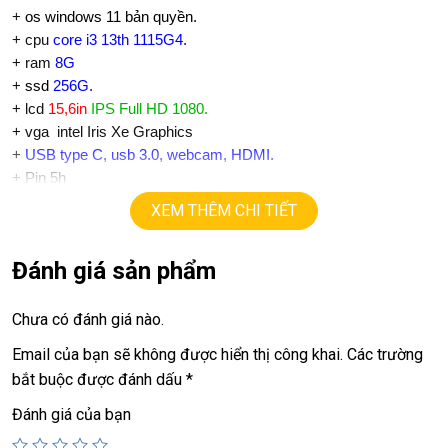
+
os windows 11 bản quyền.
+ cpu
core i3 13th 1115G4
.
+ ram
8
G
+
ssd
256
G.
+ lcd
15,6in
IPS Full HD 1080.
+ vga intel Iris Xe Graphics
+
USB type C, usb 3.0, webcam, HDMI.
+ Pin 5h
+ full phím số
XEM THÊM CHI TIẾT
.
Giá :
6.9tr
Đánh giá sản phẩm
💻LAPTOP TRIỀU PHÁT • UY TÍN • CHẤT LƯỢNG • GIÁ
TỐT💻
Chưa có đánh giá nào.
📞
Hotline / Zalo:
0939.008.008 – 0938.078.389
Email của bạn sẽ không được hiển thị công khai.
Các trường
📍
Địa chỉ:
60/26 Đồng Đen, P. Tân Bình, TP.HCM
bắt buộc được đánh dấu
*
🌐
Website:
https://laptoptrieuphat.com
Đánh giá của bạn