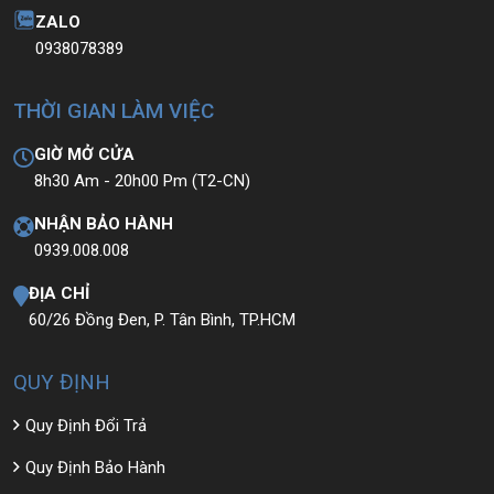
ZALO
0938078389
THỜI GIAN LÀM VIỆC
GIỜ MỞ CỬA
8h30 Am - 20h00 Pm (T2-CN)
NHẬN BẢO HÀNH
0939.008.008
ĐỊA CHỈ
60/26 Đồng Đen, P. Tân Bình, TP.HCM
💻LAPTOP TRIỀU PHÁT • UY TÍN • CHẤT LƯỢNG • GIÁ
TỐT💻
QUY ĐỊNH
📞
Hotline / Zalo:
0939.008.008 – 0938.078.389
Quy Định Đổi Trả
📍
Địa chỉ:
60/26 Đồng Đen, P. Tân Bình, TP.HCM
Quy Định Bảo Hành