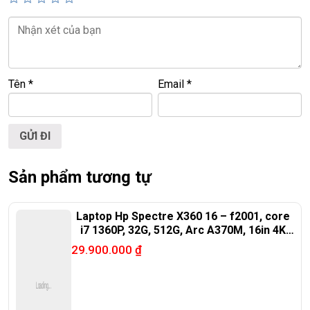
T
ấ
t c
ả
s
ả
n ph
ẩ
m t
ạ
i Laptop Tri
ề
u Phát đ
ề
u đ
ượ
c ki
ể
m tra và
cam k
ế
t chính hãng 100%
Tên
*
Email
*
Sản phẩm tương tự
Laptop Hp Spectre X360 16 – f2001, core
i7 1360P, 32G, 512G, Arc A370M, 16in 4K
oled
29.900.000
₫