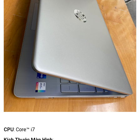
CPU
:
Core™ i7
Kích Thước Màn Hình
: