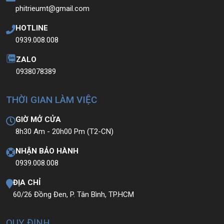
Laptop Hp 17, core i5 – 10210U, 12G, 256G,
17.3in FHD.
8.900.000
₫