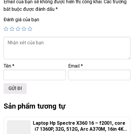
Email của bạn sẽ không được hiển thị công khai.
Các trường
================================================
bắt buộc được đánh dấu
*
LAPTOP TRIỀU PHÁT – UY TÍN – CHẤT LƯỢNG – GIÁ
Đánh giá của bạn
RẺ.
ĐT:
0939.008.008
–
0938.078.389
ĐC: 60/26 Đồng Đen, p.14, Tân Bình
Web:
https://laptoptrieuphat.com
<<< Tất cả sản phẩm Laptop Triều Phát đều được bao ra
hãng check! >>>
Tên
*
Email
*
Sản phẩm tương tự
Laptop Hp Spectre X360 16 – f2001, core
i7 1360P, 32G, 512G, Arc A370M, 16in 4K