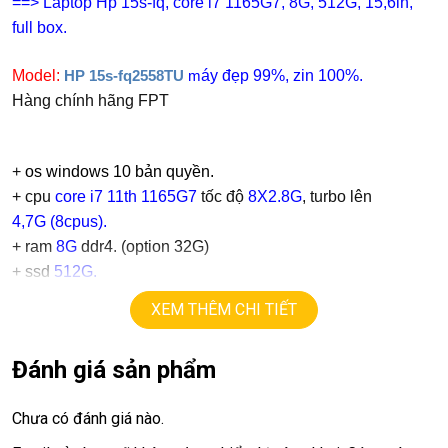
==> Laptop Hp 15s-fq, core i7 1165G7, 8G, 512G, 15,6in,
full box.
Model:
áy đẹp 99%, zin 100%.
HP 15s-fq2558TU
m
Hàng chính hãng FPT
+
os windows 10 bản quyền.
+ cpu
core i7 11th 1165G7
tốc độ
8X2.8G
, turbo lên
4,7G
(8
cpus
).
+ ram
8G
ddr4. (option 32G)
+
ssd
512G.
+ lcd
15,6in led slim
XEM THÊM CHI TIẾT
+Vga intel Iris Xe Graphics
+
USB type C, usb 3.0, webcam, hdmi..
Đánh giá sản phẩm
+ phím full phím số.
Chưa có đánh giá nào.
Giá :
15.5tr