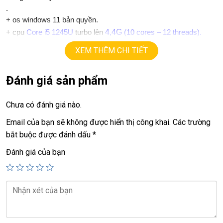
.
+
os windows 11 bản quyền.
4,4G
+ cpu
Core i5 1245U
turbo lên
(10 cores – 12 threads).
+ ram
16G
ddr4. (option 32G)
XEM THÊM CHI TIẾT
+
ssd
256G
. (option 512G, 1TB)
+ lcd
14in IPS Full HD 1080.
Đánh giá sản phẩm
+Vga intel Iris Xe Graphics
+
USB type C, usb 3.0, webcam…
+ Pin 4h
Chưa có đánh giá nào.
.
Email của bạn sẽ không được hiển thị công khai.
Các trường
Giá :
11.9tr.
bắt buộc được đánh dấu
*
💻LAPTOP TRIỀU PHÁT • UY TÍN • CHẤT LƯỢNG • GIÁ TỐT
Đánh giá của bạn
💻
📞
Hotline / Zalo:
0939.008.008 – 0938.078.389
📍
Địa chỉ:
60/26 Đồng Đen, P. Tân Bình, TP.HCM
🌐
Website:
https://laptoptrieuphat.com