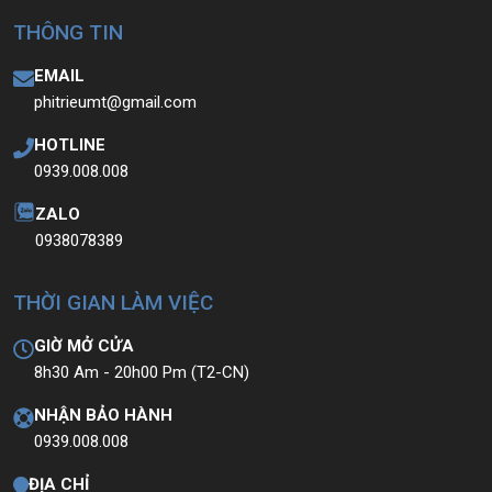
THÔNG TIN
EMAIL
phitrieumt@gmail.com
HOTLINE
0939.008.008
ZALO
0938078389
THỜI GIAN LÀM VIỆC
GIỜ MỞ CỬA
8h30 Am - 20h00 Pm (T2-CN)
NHẬN BẢO HÀNH
0939.008.008
ĐỊA CHỈ