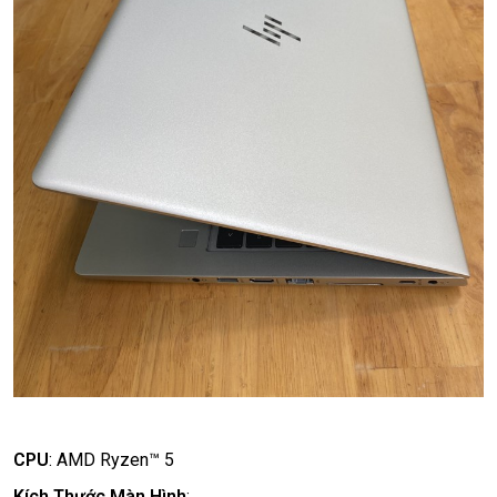
CPU
:
AMD Ryzen™ 5
Kích Thước Màn Hình
: