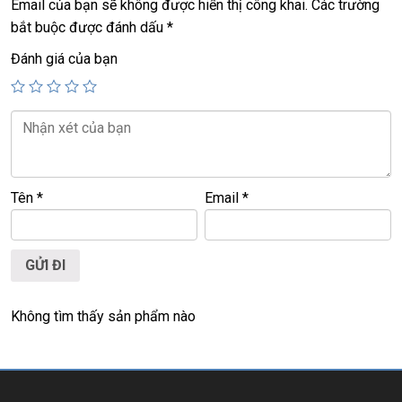
Email của bạn sẽ không được hiển thị công khai.
Các trường
bắt buộc được đánh dấu
*
Giá: 15.5 triệu (
Hp elitebook 745 G6
Ryzen 5, 8G, 256G
)
Giá: 16.5 triệu (
Hp elitebook 745 G6
Ryzen 5, 16G, 256G
)
Đánh giá của bạn
Giá: 17.5 triệu (
Hp elitebook 745 G6
Ryzen 5, 16G, 512G
)
Tên
*
Email
*
Không tìm thấy sản phẩm nào