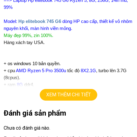
==> Laptop Hp elitebook 745 G6 Ryzen 5, 8G, 256G, 14in fhd,
99%
Model:
Hp elitebook 745 G6
dòng HP cao cấp, thiết kế vỏ nhôm
nguyên khối, màn hình viền mỏng.
Máy đẹp 99%, zin 100%.
Hàng xách tay USA.
+
os windows 10 bản quyền.
+ cpu
AMD Ryzen 5 Pro 3500u
tốc độ
8X2.1G
, turbo lên
3.7G
(
8
cpus
).
+ ram
8
G
ddr4.
+
ssd
256G
XEM THÊM CHI TIẾT
+ lcd
14in
IPS Full HD 1080 viền mỏng.
+Vga
AMD vega 8
graphics
Đánh giá sản phẩm
+
USB type C, usb 3.0, webcam…
+ Finger ID.
+ Pin 5h.
Chưa có đánh giá nào.
+ phím chiclet, có đèn bàn phím.