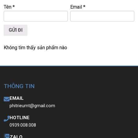
T
ấ
t c
ả
s
ả
n ph
ẩ
m t
ạ
i Laptop Tri
ề
u Phát đ
ề
u đ
ượ
c ki
ể
m tra và cam
Tên
*
Email
*
k
ế
t chính hãng 100%
Không tìm thấy sản phẩm nào
THÔNG TIN
EMAIL
phitrieumt@gmail.com
HOTLINE
0939.008.008
ZALO