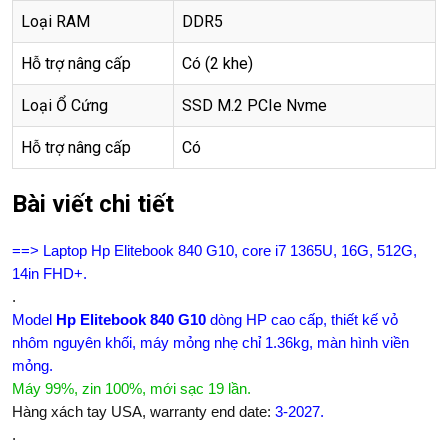
Loại RAM
DDR5
Hỗ trợ nâng cấp
Có (2 khe)
Loại Ổ Cứng
SSD M.2 PCIe Nvme
Hỗ trợ nâng cấp
Có
Bài viết chi tiết
==> Laptop Hp Elitebook 840 G10, core i7 1365U, 16G, 512G,
14in FHD+.
.
Model
Hp Elitebook 840 G
10
dòng HP cao cấp, thiết kế vỏ
nhôm nguyên khối, máy mỏng nhẹ chỉ 1.36kg, màn hình viền
mỏng.
Máy 99%, zin 100%, mới sạc 19 lần.
Hàng xách tay USA, warranty end date:
3-2027.
.