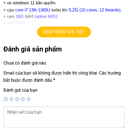
+
os windows 11 bản quyền.
5.2G
+ cpu
core i7 13th 1365U
turbo lên
(10 cores, 12 theards).
+ ram
16G
ddr4
(option 64G)
+
ssd
512G.
+ lcd
14in IPS Full HD 1080.
XEM THÊM CHI TIẾT
+Vga intel Iris Xe Graphics
+
USB type C, usb 3.0, webcam, HDMI…
Đánh giá sản phẩm
+ Finger ID, face ID
+ Pin
mới sạc 19 lần
~ 8h-10h
+ phím chiclet, có đèn bàn phím.
Chưa có đánh giá nào.
.
Email của bạn sẽ không được hiển thị công khai.
Các trường
Giá :
18,9tr.
bắt buộc được đánh dấu
*
💻LAPTOP TRIỀU PHÁT • UY TÍN • CHẤT LƯỢNG • GIÁ TỐT
💻
Đánh giá của bạn
📞
Hotline / Zalo:
0939.008.008 – 0938.078.389
📍
Địa chỉ:
60/26 Đồng Đen, P. Tân Bình, TP.HCM
🌐
Website:
https://laptoptrieuphat.com