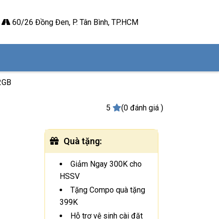
60/26 Đồng Đen, P. Tân Bình, TP.HCM
32GB
5
(0 đánh giá )
Quà tặng
:
Giảm Ngay 300K cho
HSSV
Tặng Compo quà tặng
399K
Hỗ trợ vệ sinh cài đặt