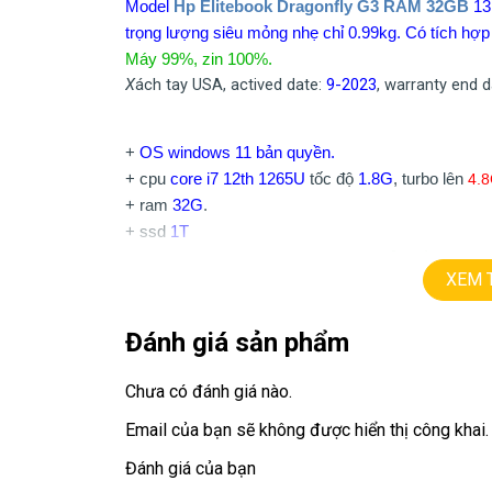
Model
Hp Elitebook Dragonfly G3 RAM 32GB
13,
trọng lượng siêu mỏng nhẹ chỉ 0.99kg. Có tích hợ
Máy 99%, zin 100%.
X
ách tay USA, actived date:
9-2023
, warranty end 
+
OS windows 11 bản quyền.
+ cpu
core i7 12th 1265U
tốc độ
1.8G
, turbo lên
4.8
+ ram
32G
.
+ ssd
1T
13.5
FHD+
(1920 X1200) cảm ứng đa đ
+ lcd
XEM 
+ Vga intel Iris Xe Graphic
+
usb type C, camera RGB, camera IR face ID
Đánh giá sản phẩm
+ Pin 53 whr, mới sạc 80 lần
+ Audio B&O
Chưa có đánh giá nào.
+ Wifi 6E, Blutooth 5.2, LTE 4G sử dụng sim.
Email của bạn sẽ không được hiển thị công khai.
Giá:
24.9tr
Đánh giá của bạn