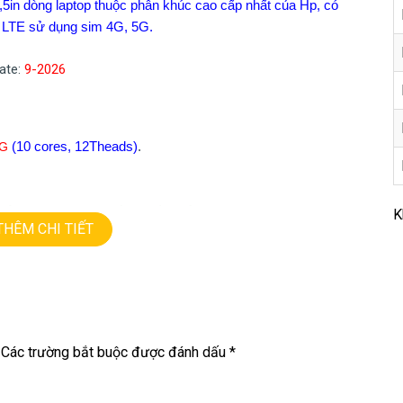
5in dòng laptop thuộc phân khúc cao cấp nhất của Hp, có
p LTE sử dụng sim 4G, 5G.
date:
9-2026
G
(10 cores, 12Theads)
.
iểm, sureview chống nhìn trộm
K
THÊM CHI TIẾT
Các trường bắt buộc được đánh dấu
*