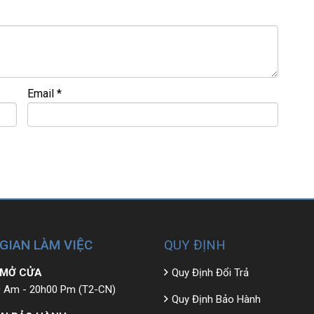
=========
– GIÁ RẺ.
bao ra hãng check! >>>
Email
*
 GIAN LÀM VIỆC
QUY ĐỊNH
 MỞ CỬA
Quy Định Đổi Trả
 Am - 20h00 Pm (T2-CN)
Quy Định Bảo Hành