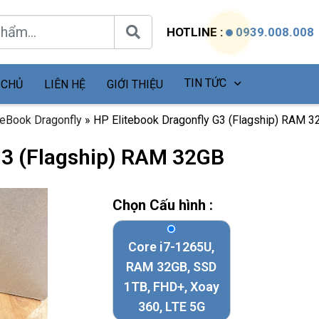
HOTLINE :
0939.008.008
TIN TỨC
 CHỦ
LIÊN HỆ
GIỚI THIỆU
teBook Dragonfly
»
HP Elitebook Dragonfly G3 (Flagship) RAM 
G3 (Flagship) RAM 32GB
Chọn Cấu hình :
Core i7-1265U,
RAM 32GB, SSD
1TB, FHD+, Xoay
360, LTE 5G