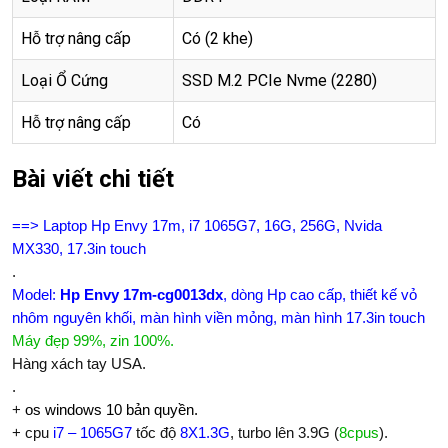
Hỗ trợ nâng cấp
Có (2 khe)
Loại Ổ Cứng
SSD M.2 PCIe Nvme (2280)
Hỗ trợ nâng cấp
Có
Bài viết chi tiết
==> Laptop Hp Envy 17m, i7 1065G7, 16G, 256G, Nvida
MX330, 17.3in touch
.
Model:
Hp Envy 17m-cg0013dx
, dòng Hp cao cấp, thiết kế vỏ
nhôm nguyên khối, màn hình viền mỏng, màn hình 17.3in touch
Máy đẹp 99%, zin 100%.
Hàng xách tay USA.
.
+
os windows 10 bản quyền.
+ cpu
i7 – 1065G7
tốc độ
8X1.3G
, turbo lên 3.9G (
8cpus
).