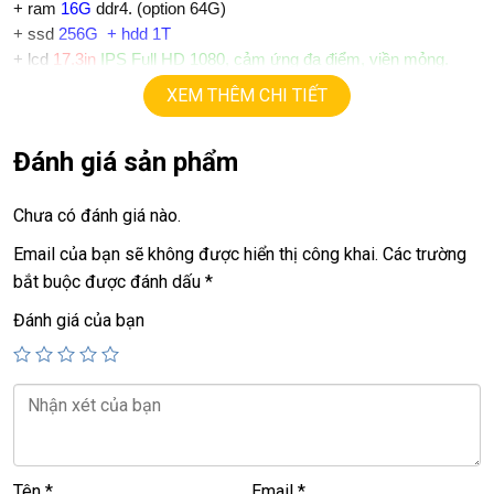
+ ram
16G
ddr4. (option 64G)
+
ssd
256
G + hdd 1T
+ lcd
17.3in
IPS Full HD 1080, cảm ứng đa điểm, viền mỏng.
+ Vga có 2vga:
XEM THÊM CHI TIẾT
==> Vga intel UHD630.
==> Vga rời
Nvida GeFore MX330
chuyên Gaming, đồ họa
Đánh giá sản phẩm
+
USB type C, usb 3.0, webcam, HDMI.
+ Finger ID
+ Audio B&o
Chưa có đánh giá nào.
+ Pin 5h.
Email của bạn sẽ không được hiển thị công khai.
Các trường
+ phím chiclet, có đèn bàn phím.
bắt buộc được đánh dấu
*
.
Giá :
12.9tr.
Đánh giá của bạn
💻LAPTOP TRIỀU PHÁT • UY TÍN • CHẤT LƯỢNG • GIÁ TỐT
💻
📞
Hotline / Zalo:
0939.008.008 – 0938.078.389
📍
Địa chỉ:
60/26 Đồng Đen, P. Tân Bình, TP.HCM
Tên
*
Email
*