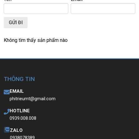
🌐
Website:
https://laptoptrieuphat.com
T
ấ
t c
ả
s
ả
n ph
ẩ
m t
ạ
i Laptop Tri
ề
u Phát đ
ề
u đ
ượ
c ki
ể
m tra và cam
k
ế
t chính hãng 100%
Không tìm thấy sản phẩm nào
THÔNG TIN
EMAIL
phitrieumt@gmail.com
HOTLINE
0939.008.008
ZALO
0938078389