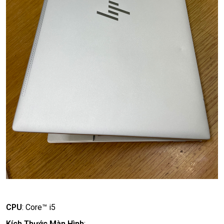
CPU
:
Core™ i5
Kích Thước Màn Hình
: