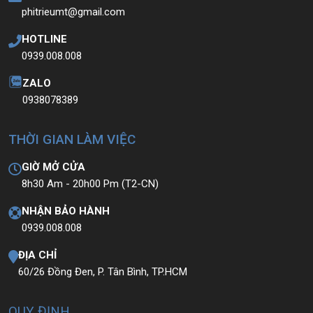
Laptop Hp 17, core i5 – 10210U, 12G, 256G,
17.3in FHD.
8.900.000
₫