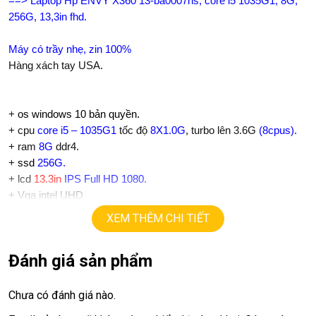
==> Laptop
Hp ENVY X360 13-ba0007ns
, core i5 1035G1, 8G,
256G, 13,3in fhd.
Máy có trầy nhẹ, zin 100%
Hàng xách tay USA.
+
os windows 10 bản quyền.
+ cpu
core i5 – 1035G1
tốc độ
8X1.0G
, turbo lên
3.6G
(
8cpus
).
+ ram
8G
ddr4.
+
ssd
256
G.
+ lcd
13.3in
IPS Full HD 1080.
+ Vga intel UHD
+
USB type C, usb 3.0, webcam, HDMI.
XEM THÊM CHI TIẾT
+ Finger ID
+ Audio B&o
Đánh giá sản phẩm
+ Pin 5-7h
+ phím chiclet, có đèn bàn phím.
Chưa có đánh giá nào.
Giá :
13.9tr
.