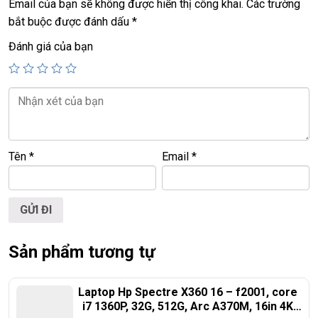
Email của bạn sẽ không được hiển thị công khai.
Các trường
bắt buộc được đánh dấu
*
============================================
Đánh giá của bạn
LAPTOP TRIỀU PHÁT – UY TÍN – CHẤT LƯỢNG – GIÁ RẺ.
ĐT:
0939.008.008
–
0938.078.389
Face. Viber. Zalo :
0938.078.389
ĐC: 60/26 Đồng Đen, p.14, Tân Bình
Web:
https://laptoptrieuphat.com
Tên
*
Email
*
<<< Tất cả sản phẩm Laptop Triều Phát đều được bao ra hãng
check! >>>
Sản phẩm tương tự
Laptop Hp Spectre X360 16 – f2001, core
i7 1360P, 32G, 512G, Arc A370M, 16in 4K