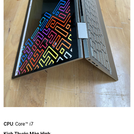
CPU
:
Core™ i7
Kích Thước Màn Hình
: