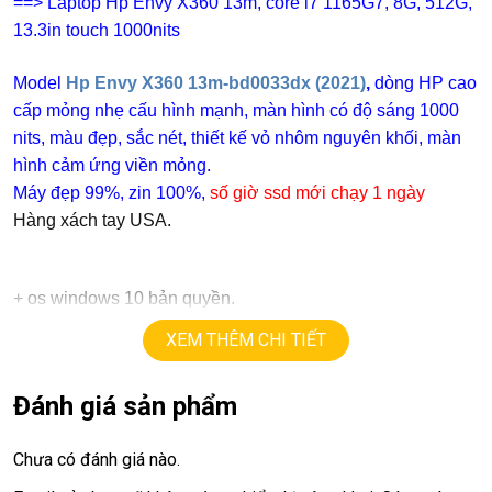
==> Laptop Hp Envy X360 13m, core i7 1165G7, 8G, 512G,
13.3in touch 1000nits
Model
Hp Envy X360 13m-bd0033dx (2021)
,
dòng HP cao
cấp mỏng nhẹ cấu hình mạnh, màn hình có độ sáng 1000
nits, màu đẹp, sắc nét, thiết kế vỏ nhôm nguyên khối, màn
hình cảm ứng viền mỏng.
Máy đẹp 99%, zin 100%,
số giờ ssd mới chạy 1 ngày
Hàng xách tay USA.
+
os windows 10 bản quyền.
+ cpu
i7 – 1165G7,
tốc độ
8X2.8G, turbo lên 4.7G (8cpus)
XEM THÊM CHI TIẾT
+ ram
8G
ddr4.
+
ssd
512G
Đánh giá sản phẩm
+ lcd
13,3in IPS Full HD 1080,
1000 nits
+ vga intel Iris Xe Graphics
Chưa có đánh giá nào.
+
USB type C, usb 3.0, webcam, finger ID
+ Pin 7h-8h.