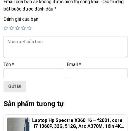
Email của bạn sẽ không được hiển thị công khai.
Các trường
+ phím chiclet, có đèn bàn phím.
bắt buộc được đánh dấu
*
+ âm thanh
B&o.
Đánh giá của bạn
Giá :
23.9tr.
================================================
LAPTOP TRIỀU PHÁT – UY TÍN – CHẤT LƯỢNG – GIÁ RẺ.
ĐT:
0939.008.008
–
0938.078.389
Tên
*
Email
*
Face. Viber. Zalo :
0938.078.389
ĐC: 60/26 Đồng Đen, p.14, Tân Bình
Web:
https://laptoptrieuphat.com
<<< Tất cả sản phẩm Laptop Triều Phát đều được bao ra hãng
Sản phẩm tương tự
check! >>>
Laptop Hp Spectre X360 16 – f2001, core
i7 1360P, 32G, 512G, Arc A370M, 16in 4K