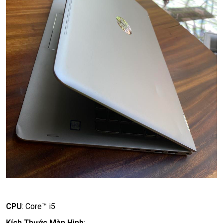
CPU
:
Core™ i5
Kích Thước Màn Hình
: