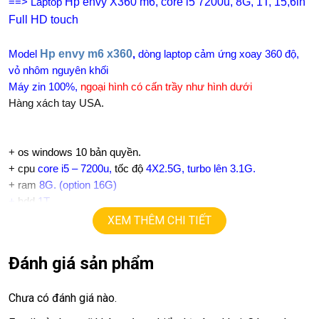
Hp envy X360 m6, core i5 7200u, 8G, 1T, 15,6in
==> Laptop
Full HD touch
Hp envy m6 x360
Model
,
dòng laptop cảm ứng xoay 360 độ,
vỏ nhôm nguyên khối
Máy zin 100%,
ngoại hình có cấn trầy như hình dưới
Hàng xách tay USA.
+
os windows 10 bản quyền.
+ cpu
core i5 – 7200u,
tốc độ
4X2.5G, turbo lên 3.1G.
+ ram
8G. (option 16G)
+
hdd
1T
+ lcd
15,6in IPS Full HD 1080, touch X360 tràn viền xoay gập
XEM THÊM CHI TIẾT
cảm ứng.
+ vga intel HD
Đánh giá sản phẩm
+
USB type C, usb 3.0, webcam, HDMI
+ Pin 5h.
Chưa có đánh giá nào.
+ phím chiclet, Full phím số, có đèn bàn phím.
+ âm thanh
B&o.