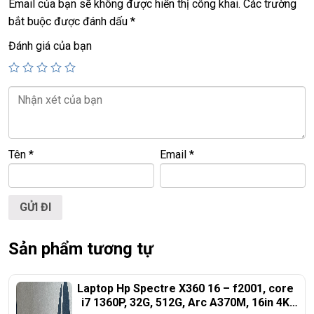
Email của bạn sẽ không được hiển thị công khai.
Các trường
bắt buộc được đánh dấu
*
Hp envy X360 m6, core i7, ram 8G, hdd 1T,
Giá :
7.9tr –
Đánh giá của bạn
15,6in Full HD
Hp envy X360 m6, core i7, ram 12G, hdd 1T,
Giá :
8.3tr –
15,6in Full HD
Tên
*
Email
*
Sản phẩm tương tự
Laptop Hp Spectre X360 16 – f2001, core
i7 1360P, 32G, 512G, Arc A370M, 16in 4K