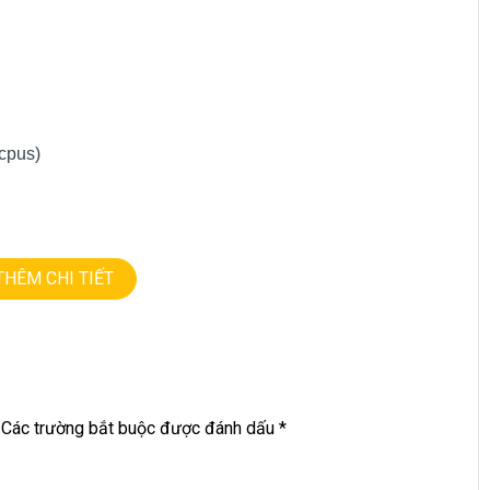
cpus)
THÊM CHI TIẾT
Các trường bắt buộc được đánh dấu
*
NG • GIÁ TỐT💻