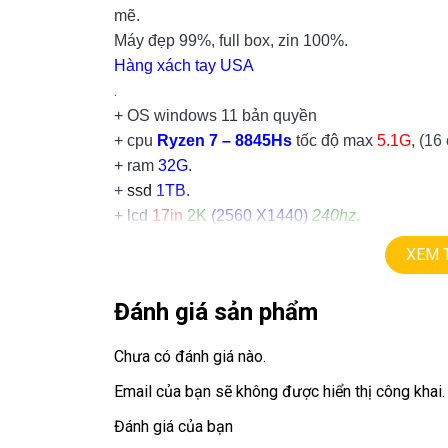
mẽ.
Máy đẹp 99%, full box, zin 100%.
Hàng xách tay USA
.
+ OS windows 11 bản quyền
+ cpu
Ryzen 7 – 8845Hs
tốc độ max
5.1G
,
(16 
+ ram
32G
.
+
ssd
1TB.
+ lcd
17in
2K
(2560 X1440)
240hz
.
+ Vga có 2vga:
XEM 
==> vga AMD
==> vga
Nvida RTX4070
=
8G.
Đánh giá sản phẩm
+ USB type C, usb 3.0, webcam, hdmi…
.
Chưa có đánh giá nào.
Giá :
35.9tr
Email của bạn sẽ không được hiển thị công khai.
Đánh giá của bạn
💻LAPTOP TRIỀU PHÁT • UY TÍN • CHẤT LƯỢ