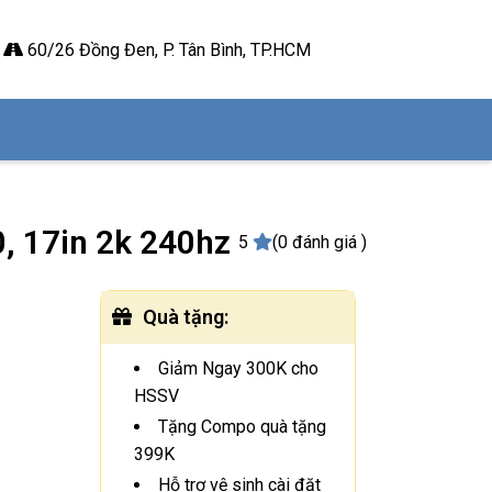
60/26 Đồng Đen, P. Tân Bình, TP.HCM
, 17in 2k 240hz
5
(0 đánh giá )
Quà tặng
:
Giảm Ngay 300K cho
HSSV
Tặng Compo quà tặng
399K
Hỗ trợ vệ sinh cài đặt