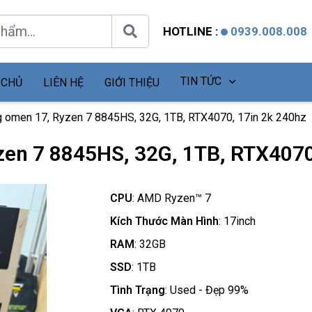
HOTLINE :
0939.008.008
TIN TỨC
 CHỦ
LIÊN HỆ
GIỚI THIỆU
 omen 17, Ryzen 7 8845HS, 32G, 1TB, RTX4070, 17in 2k 240hz
en 7 8845HS, 32G, 1TB, RTX4070
CPU
:
AMD Ryzen™ 7
Kích Thước Màn Hình
:
17inch
RAM
:
32GB
SSD
:
1TB
Tình Trạng
:
Used - Đẹp 99%