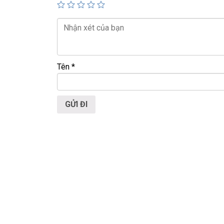
📞
Hotline / Zalo:
0939.008.008 – 0938.078.38
📍
Địa chỉ:
60/26 Đồng Đen, P. Tân Bình, TP.HC
🌐
Website:
https://laptoptrieuphat.com
Tên
*
T
ấ
t c
ả
s
ả
n ph
ẩ
m t
ạ
i Laptop Tri
ề
u Phát