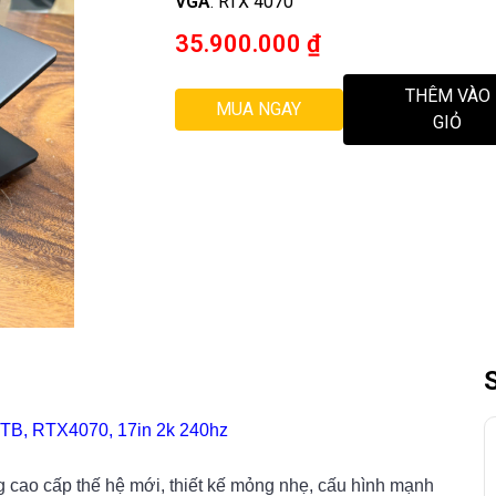
VGA
:
RTX 4070
35.900.000
₫
THÊM VÀO
MUA NGAY
GIỎ
1TB, RTX4070, 17in 2k 240hz
 cao cấp thế hệ mới, thiết kế mỏng nhẹ, cấu hình mạnh