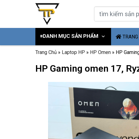
🟰DANH MỤC SẢN PHẨM
TRANG
Trang Chủ
»
Laptop HP
»
HP Omen
»
HP Gaming
HP Gaming omen 17, Ryz