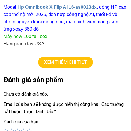
.
Model
Hp Omnibook X Flip AI 16-as0023dx
,
dòng HP cao
cấp thế hệ mới 2025, tích hợp công nghệ AI, thiết kế vỏ
nhôm nguyên khối mỏng nhẹ, màn hình viền mỏng cảm
ứng xoay 360 độ.
Máy new 100 full box.
Hàng xách tay USA.
.
+
os windows 11 bản quyền.
XEM THÊM CHI TIẾT
+ cpu
AI ultra 7 256V .
+ ram
16G
ddr5.
Đánh giá sản phẩm
+
ssd
1TB.
+ lcd
16in FHD+ touch
X360,
Chưa có đánh giá nào.
+Vga
Arc 140V GPU (8G) graphics
+
USB type C, webcam, Face ID….
Email của bạn sẽ không được hiển thị công khai.
Các trường
.
bắt buộc được đánh dấu
*
Giá :
23.9tr.
Đánh giá của bạn
💻LAPTOP TRIỀU PHÁT • UY TÍN • CHẤT LƯỢNG • GIÁ
TỐT💻