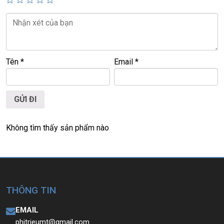
📞
Hotline / Zalo:
0939.008.008 – 0938.078.389
📍
Địa chỉ:
60/26 Đồng Đen, P. Tân Bình, TP.HCM
🌐
Website:
https://laptoptrieuphat.com
Tên
*
Email
*
T
ấ
t c
ả
s
ả
n ph
ẩ
m t
ạ
i Laptop Tri
ề
u Phát đ
ề
u đ
ượ
c ki
ể
m tra và
cam k
ế
t chính hãng 100%
Không tìm thấy sản phẩm nào
THÔNG TIN
EMAIL
phitrieumt@gmail.com