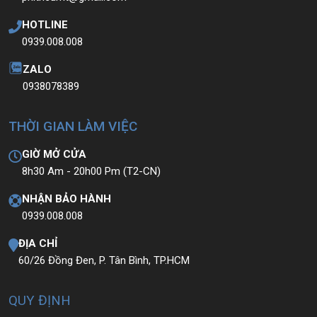
HOTLINE
0939.008.008
ZALO
0938078389
THỜI GIAN LÀM VIỆC
GIỜ MỞ CỬA
8h30 Am - 20h00 Pm (T2-CN)
NHẬN BẢO HÀNH
0939.008.008
ĐỊA CHỈ
60/26 Đồng Đen, P. Tân Bình, TP.HCM
QUY ĐỊNH