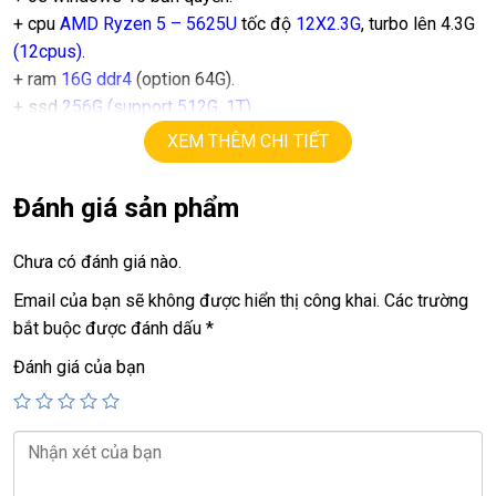
+ cpu
AMD Ryzen 5 – 5625U
tốc độ
12X2.3G
, turbo lên 4.3G
(12cpus).
+ ram
16G ddr4
(option 64G).
+ ssd
256G (support 512G, 1T)
+ lcd
14in IPS Full HD 1080.
XEM THÊM CHI TIẾT
+ Vga
AMD graphics
+ USB type C, usb 3.0, webcam, hdmi, lan port…
Đánh giá sản phẩm
+ Pin 4h.
+ phím chiclet, có đèn bàn phím,.
Chưa có đánh giá nào.
Email của bạn sẽ không được hiển thị công khai.
Các trường
Giá :
12
.9tr
bắt buộc được đánh dấu
*
💻LAPTOP TRIỀU PHÁT • UY TÍN • CHẤT LƯỢNG • GIÁ
Đánh giá của bạn
TỐT💻
📞
Hotline / Zalo:
0939.008.008 – 0938.078.389
📍
Địa chỉ:
60/26 Đồng Đen, P. Tân Bình, TP.HCM