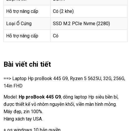
Hỗ trợ nâng cấp
Có (2 khe)
Loại Ổ Cứng
SSD M.2 PCIe Nvme (2280)
Hỗ trợ nâng cấp
Có
Bài viết chi tiết
==> Laptop Hp proBook 445 G9, Ryzen 5 5625U, 32G, 256G,
14in FHD
Model:
Hp proBook 445 G9
, dòng laptop Hp siêu bền bỉ,
được thiết kế vỏ nhôm nguyên khối, viền màn hình mỏng.
Máy đẹp, zin 100%.
Hàng xách tay USA.
+ os windows 10 bản quyền.