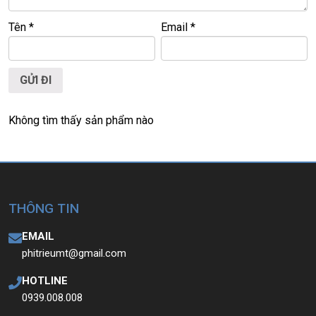
🌐
Website:
https://laptoptrieuphat.com
Tên
*
Email
*
T
ấ
t c
ả
s
ả
n ph
ẩ
m t
ạ
i Laptop Tri
ề
u Phát đ
ề
u đ
ượ
c ki
ể
m tra và
cam k
ế
t chính hãng 100%
Không tìm thấy sản phẩm nào
THÔNG TIN
EMAIL
phitrieumt@gmail.com
HOTLINE
0939.008.008