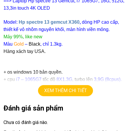
==> Laptop Hp spectre 13 Gemcut, i7 1065G7, 16G, 512G,
13,3in touch 4K OLED
Model:
Hp spectre 13 gemcut X360
,
dòng HP cao cấp,
thiết kế vỏ nhôm nguyên khối, màn hình viền mỏng.
Máy 99%, like new
Màu
Gold
–
Black
, chỉ 1.3kg.
Hàng xách tay USA.
+
os windows 10 bản quyền.
+ cpu
i7 – 1065G7
tốc độ
8X1.3G
, turbo lên
3,9G
(8
cpus
).
+ ram
16G
ddr4.
XEM THÊM CHI TIẾT
+
ssd
512G
+ lcd
13.3in
O
L
E
D
4K touch (
3840X2160
) X360 xoay gập.
Đánh giá sản phẩm
+Vga intel Iris Plus.
+
USB type C, usb 3.0, webcam…
Chưa có đánh giá nào.
+ Finger ID, Face ID.
+ Pin 8h-10h