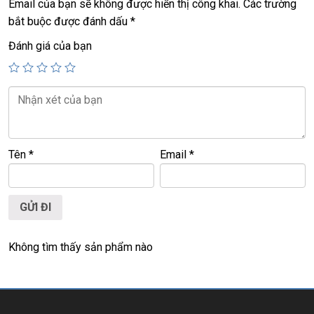
Email của bạn sẽ không được hiển thị công khai.
Các trường
+ phím chiclet, có đèn bàn phím.
bắt buộc được đánh dấu
*
Đánh giá của bạn
Giá :
33.9tr.
Tên
*
Email
*
Không tìm thấy sản phẩm nào