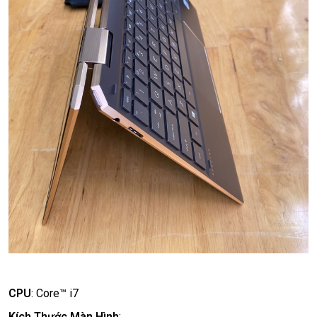
CPU
:
Core™ i7
Kích Thước Màn Hình
: