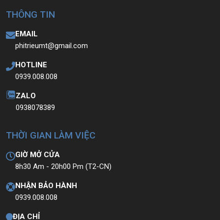
THÔNG TIN
EMAIL
phitrieumt@gmail.com
HOTLINE
0939.008.008
ZALO
0938078389
THỜI GIAN LÀM VIỆC
GIỜ MỞ CỬA
8h30 Am - 20h00 Pm (T2-CN)
NHẬN BẢO HÀNH
0939.008.008
ĐỊA CHỈ