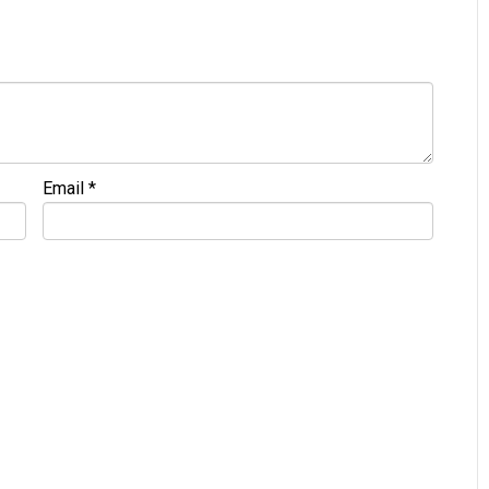
Email
*
NG • GIÁ TỐT💻
9
M
 đ
ề
u đ
ượ
c ki
ể
m tra và cam k
ế
t chính hãng 100%