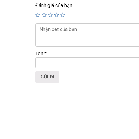
+ Finger ID.
Đánh giá của bạn
+ Âm thanh
B&o.
+ pin 6h – 8h
31,9tr
Giá :
Tên
*
💻LAPTOP TRIỀU PHÁT • UY TÍN • CHẤT LƯỢ
📞
Hotline / Zalo:
0939.008.008 – 0938.078.38
📍
Địa chỉ:
60/26 Đồng Đen, P. Tân Bình, TP.HC
🌐
Website:
https://laptoptrieuphat.com
T
ấ
t c
ả
s
ả
n ph
ẩ
m t
ạ
i Laptop Tri
ề
u Phát