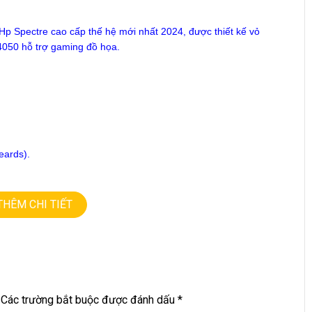
Hp Spectre cao cấp thế hệ mới nhất 2024, được thiết kế vỏ
4050 hỗ trợ gaming đồ họa.
eards).
THÊM CHI TIẾT
iền, cảm ứng, xoay 360 độ
.
Các trường bắt buộc được đánh dấu
*