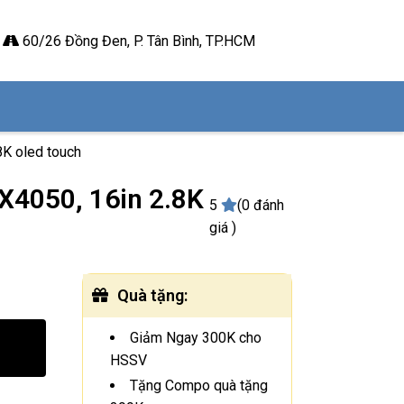
60/26 Đồng Đen, P. Tân Bình, TP.HCM
8K oled touch
X4050, 16in 2.8K
5
(0 đánh
giá )
Quà tặng
:
Giảm Ngay 300K cho
HSSV
Tặng Compo quà tặng