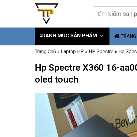
🟰DANH MỤC SẢN PHẨM
TRANG
Trang Chủ
»
Laptop HP
»
HP Spectre
»
Hp Spect
Hp Spectre X360 16-aa00
oled touch