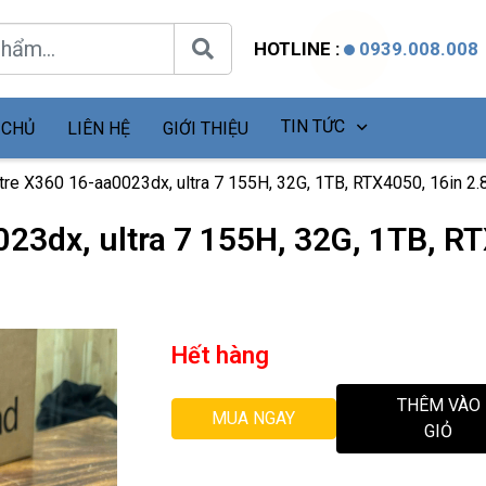
HOTLINE :
0939.008.008
TIN TỨC
 CHỦ
LIÊN HỆ
GIỚI THIỆU
re X360 16-aa0023dx, ultra 7 155H, 32G, 1TB, RTX4050, 16in 2.
23dx, ultra 7 155H, 32G, 1TB, RT
Hết hàng
THÊM VÀO
MUA NGAY
GIỎ