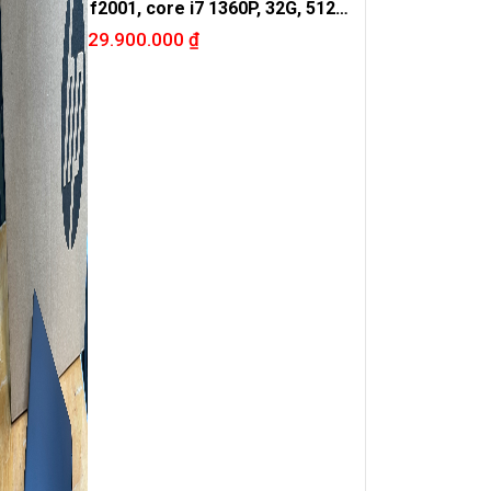
f2001, core i7 1360P, 32G, 512G,
Arc A370M, 16in 4K oled
29.900.000
₫