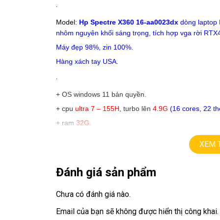
.
Model:
Hp Spectre X360 16-aa0023dx
dòng laptop 
nhôm nguyên khối sáng trọng, tích hợp vga rời RTX
Máy đẹp 98%, zin 100%.
Hàng xách tay USA.
.
+ OS windows 11 bản quyền.
+ cpu
ultra 7
– 155H
, turbo lên
4.9G
(16 cores, 22 th
+ ram
32G
.
+
ssd
1TB.
XEM 
+ lcd
16in
,
2.8K
(2880 X 1800)
, O
L
E
D
120hz,
tràn v
+ vga có 2 vga:
Đánh giá sản phẩm
==>vga intel Arc Graphics
==> vga rời
Nvida RTX4050
=
6G
.
Chưa có đánh giá nào.
+ webcam, usb 3.0, usb type C, HDMI.
Email của bạn sẽ không được hiển thị công khai.