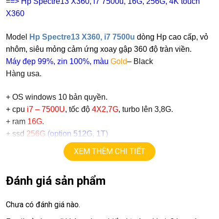
=
=> Hp Spectre13 X360, i7 7500u, 16G, 256G, 4K touch
X360
Model
Hp Spectre13 X360, i7 7500u
dòng Hp cao cấp, vỏ
nhôm, siêu mỏng cảm ứng xoay gập 360 độ tràn viền.
Máy đẹp 99%, zin 100%, màu
Gold
– Black
Hàng usa.
+ OS windows 10 bản quyền.
+ cpu
i7 – 7500U
, tốc độ
4X2,7G
, turbo lên 3,8G.
+ ram
16G
.
+ ssd
256G
(option 512G, 1T)
+ lcd 13,3in,
4K (3840 X 2160)
,
cảm ứng, xoay 360 độ.
XEM THÊM CHI TIẾT
+ vga intel HD620, upto 4G.
+
webcam, usb 3.0, usb type C
Đánh giá sản phẩm
+ phim chiclet,có đèn bàn phím.
+
Âm thanh B&o.
Chưa có đánh giá nào.
Giá :
11.9tr