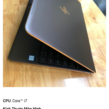
CPU
:
Core™ i7
Kích Thước Màn Hình
: