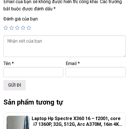
Email của bạn sẽ không được hiển thị công khai.
Các trường
================================================
bắt buộc được đánh dấu
*
Đánh giá của bạn
LAPTOP TRIỀU PHÁT – UY TÍN – CHẤT LƯỢNG – GIÁ
RẺ.
ĐT:
0939.008.008
–
0938.078.389
Face. Viber. Zalo :
0938.078.389
ĐC: 60/26 Đồng Đen, p.14, Tân Bình
Tên
*
Email
*
Web:
https://laptoptrieuphat.com
<<< Tất cả sản phẩm Laptop Triều Phát đều được bao ra
hãng check! >>>
Sản phẩm tương tự
Laptop Hp Spectre X360 16 – f2001, core
i7 1360P, 32G, 512G, Arc A370M, 16in 4K