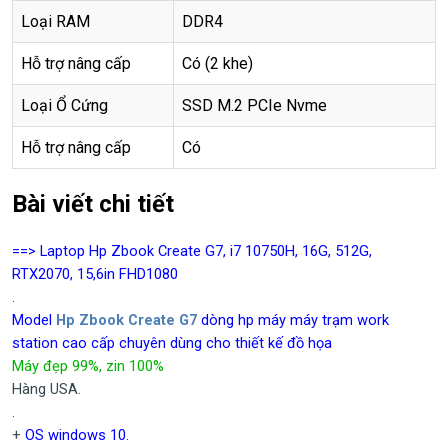
Loại RAM
DDR4
Hỗ trợ nâng cấp
Có (2 khe)
Loại Ổ Cứng
SSD M.2 PCIe Nvme
Hỗ trợ nâng cấp
Có
Bài viết chi tiết
==> Laptop Hp Zbook Create G7, i7 10750H, 16G, 512G,
RTX2070, 15,6in FHD1080
.
Model
Hp Zbook Create G7
dòng hp máy máy trạm work
station cao cấp chuyên dùng cho thiết kế đồ họa
Máy đẹp 99%, zin 100%
Hàng USA.
.
+
OS windows 10.