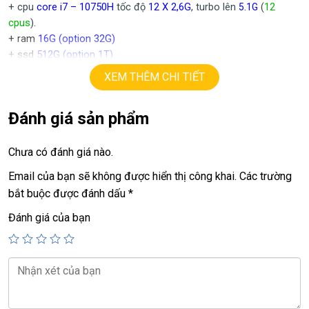
+ cpu
core i7 – 10750H
tốc độ
12 X 2,6G
, turbo lên
(
12
5.1
G
cpus
).
+ ram
16G
(option 32G)
+ ssd
512G (option 1T)
+ lcd
15,6in Full HD 1080
ips
(1920×1080) viền mỏng
XEM THÊM CHI TIẾT
+ Vga có 2vga:
==> intel UHD630.
Đánh giá sản phẩm
==> Vga
Nvida RTX 2070
=
8G
,
chuyên đồ họa.
+
USB type C, usb 3.0, webcam, HDMI.
+ Pin 5h-7h
Chưa có đánh giá nào.
+ finger ID, face ID.
Email của bạn sẽ không được hiển thị công khai.
Các trường
.
bắt buộc được đánh dấu
*
Giá :
19.9tr.
Đánh giá của bạn
💻LAPTOP TRIỀU PHÁT • UY TÍN • CHẤT LƯỢNG • GIÁ
TỐT💻
📞
Hotline / Zalo:
0939.008.008 – 0938.078.389
📍
Địa chỉ:
60/26 Đồng Đen, P. Tân Bình, TP.HCM