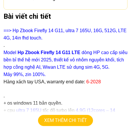
Bài viết chi tiết
==> Hp Zbook Firefly 14 G11, ultra 7 165U, 16G, 512G, LTE
4G, 14in fhd touch.
.
Model
Hp Zbook Firefly 14 G11 LTE
dòng HP cao cấp siêu
bền bỉ thế hệ mới 2025, thiết kế vỏ nhôm nguyên khối, tích
hợp công nghệ AI, Wwan LTE sử dụng sim 4G, 5G.
Máy 99%, zin 100%.
Hàng xách tay USA, warranty end date:
6-2028
.
+
os windows 11 bản quyền.
+ cpu
ultra 7 165U
tốc độ turbo lên
4,9G (12cores – 14
threads).
XEM THÊM CHI TIẾT
+ ram
16G
ddr5 (option 32G, 64G).