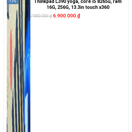
Thinkpad L390 yoga, core i5 8265u, ram
-13%
16G, 256G, 13.3in touch x360
6.900.000
₫
7.900.000
₫